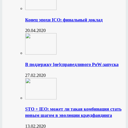
Конец эпохи ICO: финальный доклад
20.04.2020
В поддержку [не]справедливого PoW-запуска
27.02.2020
STO + IEO: может ли такая комбинация стать
новым шагом в эволюции краудфандинга
13.02.2020