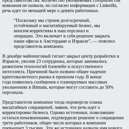
представительства. Количество увольняемых специалистов
компания не назвала, но согласно информации с LinkedIn,
речь идет по меньшей мере о девяти работниках.
“Поскольку мы строим долгосрочный,
устойчивый и масштабируемый бизнес, мы
вносим коррективы в наш персонал и
операции. Это включает в себя решение закрыть
наши офисы в Амстердаме и Израиле”, — пояснил
представитель компании.
В декабре майнинговый гигант закрыл центр разработки в
Израиле, уволив 23 сотрудника, которые занимались
развитием технологий блокчейн и искусственного
интеллекта. Причиной было названо общее падение
криптовалютного рынка в прошлом году. В конце
года появились сообщения о планируемых массовых
увольнениях в Bitmain, которые могут составить до 50%
персонала.
Представители компании тогда опровергли планы
масштабных сокращений, заявив, что речь идет о
корректировке бизнеса. Однако источники, пожелавшие
остаться неназванными, подтвердили решение о сокращении
трети работников, общее число которых в компании
превышает 3 тысячи. Эти же источники назвали имя нового