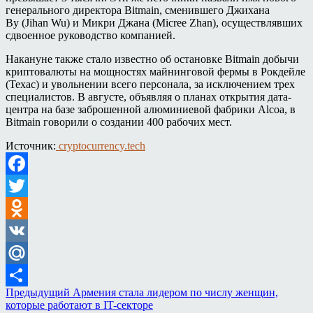
генерального директора Bitmain, сменившего Джихана
Ву (Jihan Wu) и Микри Джана (Micree Zhan), осуществлявших
сдвоенное руководство компанией.
Накануне также стало известно об остановке Bitmain добычи
криптовалюты на мощностях майнинговой фермы в Рокдейле
(Техас) и увольнении всего персонала, за исключением трех
специалистов. В августе, объявляя о планах открытия дата-
центра на базе заброшенной алюминиевой фабрики Alcoa, в
Bitmain говорили о создании 400 рабочих мест.
Источник:
cryptocurrency.tech
Facebook
Twitter
Odnoklassniki
VK
Mail.Ru
Предыдущий
Армения стала лидером по числу женщин,
Отправить
которые работают в IT-секторе