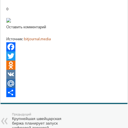
0
Оставить комментарий
Источник:
bitjournal.media
Facebook
Twitter
Odnoklassniki
VK
Mail.Ru
Отправить
Предыдущий
Крупнейшая швейцарская
биржа планирует запуск
цифровой торговой