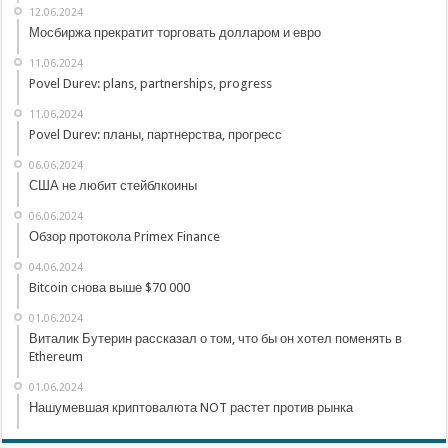
12.06.2024
Мосбиржа прекратит торговать долларом и евро
11.06.2024
Povel Durev: plans, partnerships, progress
11.06.2024
Povel Durev: планы, партнерства, прогресс
06.06.2024
США не любит стейблкоины
06.06.2024
Обзор протокола Primex Finance
04.06.2024
Bitcoin снова выше $70 000
01.06.2024
Виталик Бутерин рассказал о том, что бы он хотел поменять в
Ethereum
01.06.2024
Нашумевшая криптовалюта NOT растет против рынка