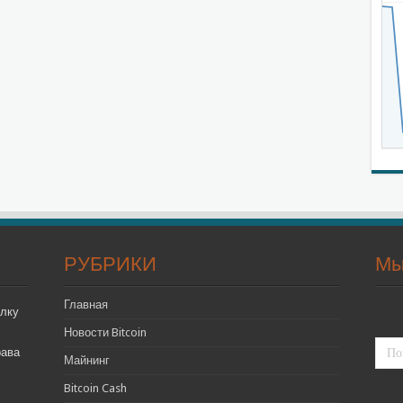
РУБРИКИ
Мы
Главная
лку
Новости Bitcoin
рава
Майнинг
Bitcoin Cash