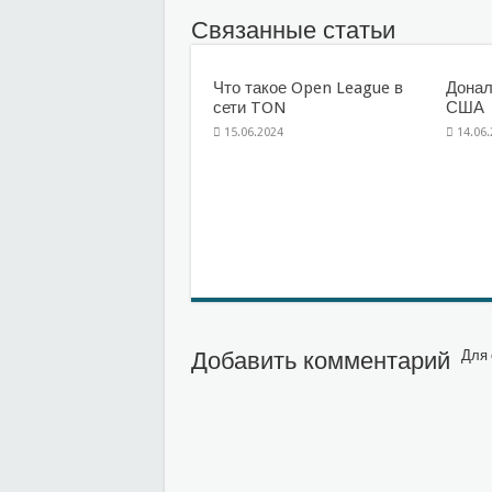
Связанные статьи
Что такое Open League в
Донал
сети TON
США
15.06.2024
14.06
Добавить комментарий
Для 