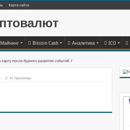
зь
Карта сайта
Майнинг
Bitcoin Cash
Аналитика
ICO
 карту после бурного развития событий
/
й
91 Просмотры
sniki
l.Ru
тправить