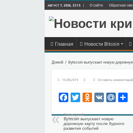
О сайте
Обратная свя
АВГУСТ 7, 2026, 23:15
Главная
Новости Bitcoin
Домой
/
Bytecoin выпускает новую дорожную
10.08.2019
Оставить комментари
Facebook
Twitter
Odnoklas
VK
Mai
О
Предыдущий
Bytecoin выпускает новую
дорожную карту после бурного
развития событий