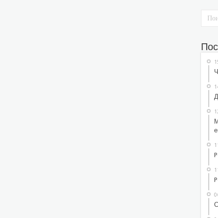
Пос
1
Ч
1
Д
1
М
е
1
P
1
P
0
С