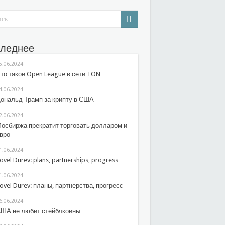
леднее
5.06.2024
то такое Open League в сети TON
4.06.2024
ональд Трамп за крипту в США
2.06.2024
осбиржа прекратит торговать долларом и
вро
1.06.2024
ovel Durev: plans, partnerships, progress
1.06.2024
ovel Durev: планы, партнерства, прогресс
6.06.2024
ША не любит стейблкоины