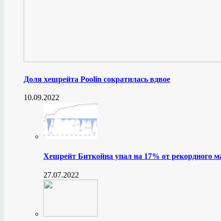
Доля хешрейта Poolin сократилась вдвое
10.09.2022
Хешрейт Биткойна упал на 17% от рекордного 
27.07.2022