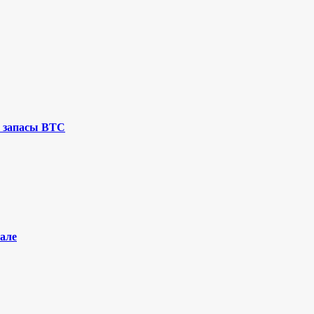
 запасы BTC
але