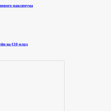
 нового максимума
йн на €10 млрд