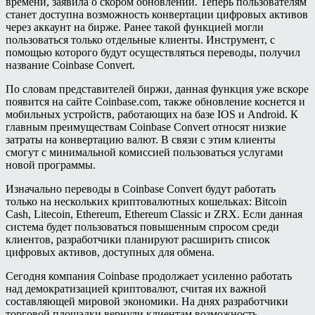
времени, заявила о скором обновлении. Теперь пользователям
станет доступна возможность конвертации цифровых активов
через аккаунт на бирже. Ранее такой функцией могли
пользоваться только отдельные клиенты. Инструмент, с
помощью которого будут осуществляться переводы, получил
название Coinbase Convert.
По словам представителей биржи, данная функция уже вскоре
появится на сайте Coinbase.com, также обновление коснется и
мобильных устройств, работающих на базе IOS и Android. К
главным преимуществам Coinbase Convert относят низкие
затраты на конвертацию валют. В связи с этим клиенты
смогут с минимальной комиссией пользоваться услугами
новой программы.
Изначально переводы в Coinbase Convert будут работать
только на нескольких криптовалютных кошельках: Bitcoin
Cash, Litecoin, Ethereum, Ethereum Classic и ZRX. Если данная
система будет пользоваться повышенным спросом среди
клиентов, разработчики планируют расширить список
цифровых активов, доступных для обмена.
Сегодня компания Coinbase продолжает усиленно работать
над демократизацией криптовалют, считая их важной
составляющей мировой экономики. На днях разработчики
торговой площадки вернули клиентам возможность