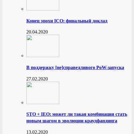
Конец эпохи ICO: финальный доклад
20.04.2020
В поддержку [не]справедливого PoW-запуска
27.02.2020
STO + IEO: может ли такая комбинация стать
новым шагом в эволюции краудфандинга
13.02.2020