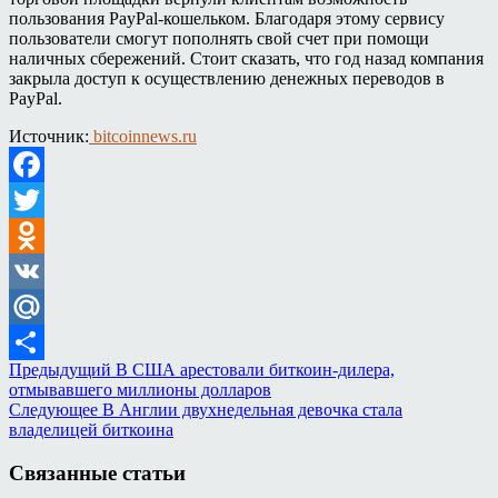
пользования PayPal-кошельком. Благодаря этому сервису
пользователи смогут пополнять свой счет при помощи
наличных сбережений. Стоит сказать, что год назад компания
закрыла доступ к осуществлению денежных переводов в
PayPal.
Источник:
bitcoinnews.ru
Facebook
Twitter
Odnoklassniki
VK
Mail.Ru
Предыдущий
В США арестовали биткоин-дилера,
Отправить
отмывавшего миллионы долларов
Следующее
В Англии двухнедельная девочка стала
владелицей биткоина
Связанные статьи