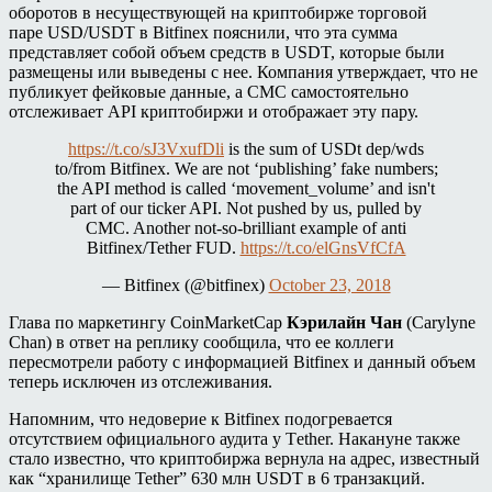
оборотов в несуществующей на криптобирже торговой
паре USD/USDT в Bitfinex пояснили, что эта сумма
представляет собой объем средств в USDT, которые были
размещены или выведены с нее. Компания утверждает, что не
публикует фейковые данные, а CMC самостоятельно
отслеживает API криптобиржи и отображает эту пару.
https://t.co/sJ3VxufDli
is the sum of USDt dep/wds
to/from Bitfinex. We are not ‘publishing’ fake numbers;
the API method is called ‘movement_volume’ and isn't
part of our ticker API. Not pushed by us, pulled by
CMC. Another not-so-brilliant example of anti
Bitfinex/Tether FUD.
https://t.co/elGnsVfCfA
— Bitfinex (@bitfinex)
October 23, 2018
Глава по маркетингу CoinMarketCap
Кэрилайн Чан
(Carylyne
Chan) в ответ на реплику сообщила, что ее коллеги
пересмотрели работу с информацией Bitfinex и данный объем
теперь исключен из отслеживания.
Напомним, что недоверие к Bitfinex подогревается
отсутствием официального аудита у Тether. Накануне также
стало известно, что криптобиржа вернула на адрес, известный
как “хранилище Tether” 630 млн USDT в 6 транзакций.