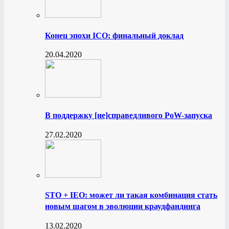
Конец эпохи ICO: финальный доклад
20.04.2020
В поддержку [не]справедливого PoW-запуска
27.02.2020
STO + IEO: может ли такая комбинация стать
новым шагом в эволюции краудфандинга
13.02.2020