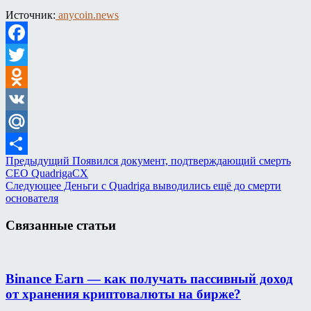
Источник:
anycoin.news
Facebook
Twitter
Odnoklassniki
VK
Mail.Ru
Предыдущий
Появился документ, подтверждающий смерть
Отправить
CEO QuadrigaCX
Следующее
Деньги с Quadriga выводились ещё до смерти
основателя
Связанные статьи
Binance Earn — как получать пассивный доход
от хранения криптовалюты на бирже?