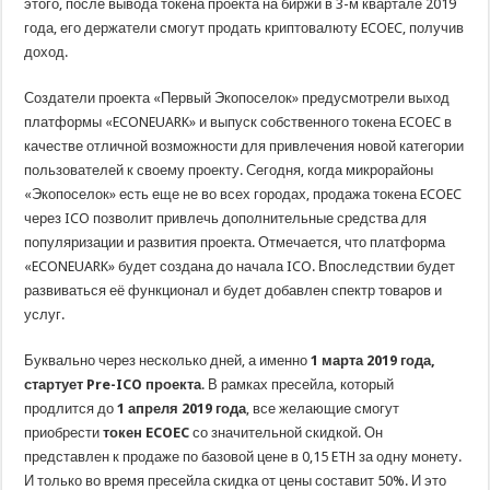
этого, после вывода токена проекта на биржи в 3-м квартале 2019
года, его держатели смогут продать криптовалюту ECOEC, получив
доход.
Создатели проекта «Первый Экопоселок» предусмотрели выход
платформы «ECONEUARK» и выпуск собственного токена ECOEC в
качестве отличной возможности для привлечения новой категории
пользователей к своему проекту. Сегодня, когда микрорайоны
«Экопоселок» есть еще не во всех городах, продажа токена ECOEC
через ICO позволит привлечь дополнительные средства для
популяризации и развития проекта. Отмечается, что платформа
«ECONEUARK» будет создана до начала ICO. Впоследствии будет
развиваться её функционал и будет добавлен спектр товаров и
услуг.
Буквально через несколько дней, а именно
1 марта 2019 года,
стартует Pre-ICO проекта
. В рамках пресейла, который
продлится до
1 апреля 2019 года
, все желающие смогут
приобрести
токен
ECOEC
со значительной скидкой. Он
представлен к продаже по базовой цене в 0,15 ETH за одну монету.
И только во время пресейла скидка от цены составит 50%. И это