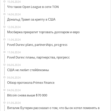
15.06.2024
Что такое Open League в сети TON
14.06.2024
Дональд Трамп за крипту в США
12.06.2024
Мосбиржа прекратит торговать долларом и евро
11.06.2024
Povel Durev: plans, partnerships, progress
11.06.2024
Povel Durev: планы, партнерства, прогресс
06.06.2024
США не любит стейблкоины
06.06.2024
Обзор протокола Primex Finance
04.06.2024
Bitcoin снова выше $70 000
01.06.2024
Виталик Бутерин рассказал о том, что бы он хотел поменять в