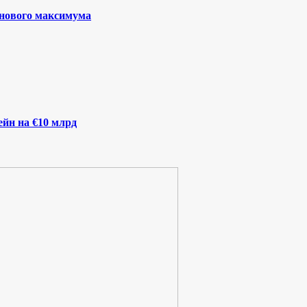
 нового максимума
йн на €10 млрд