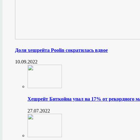
Доля хешрейта Poolin сократилась вдвое
10.09.2022
Хешрейт Биткойна упал на 17% от рекордного 
27.07.2022