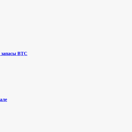
 запасы BTC
але