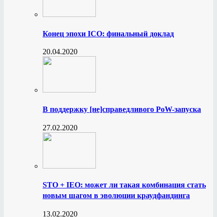
Конец эпохи ICO: финальный доклад
20.04.2020
В поддержку [не]справедливого PoW-запуска
27.02.2020
STO + IEO: может ли такая комбинация стать
новым шагом в эволюции краудфандинга
13.02.2020