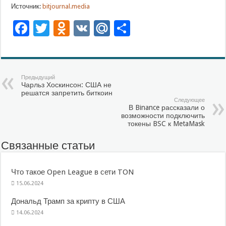
Источник:
bitjournal.media
Facebook
Twitter
Odnoklassniki
VK
Mail.Ru
Отправить
Предыдущий
Чарльз Хоскинсон: США не
решатся запретить биткоин
Следующее
В Binance рассказали о
возможности подключить
токены BSC к MetaMask
Связанные статьи
Что такое Open League в сети TON
15.06.2024
Дональд Трамп за крипту в США
14.06.2024