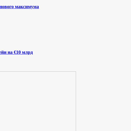
 нового максимума
йн на €10 млрд