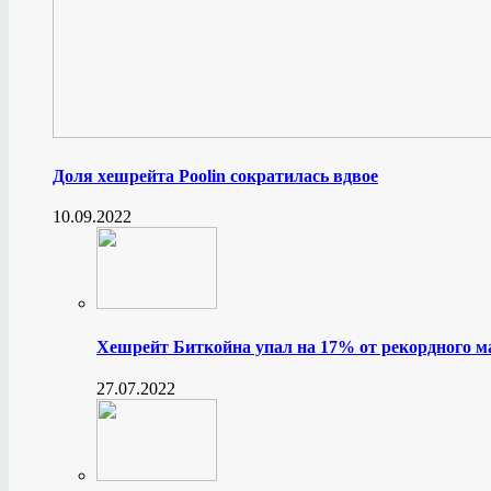
Доля хешрейта Poolin сократилась вдвое
10.09.2022
Хешрейт Биткойна упал на 17% от рекордного 
27.07.2022