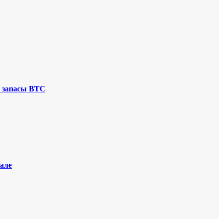
 запасы BTC
але