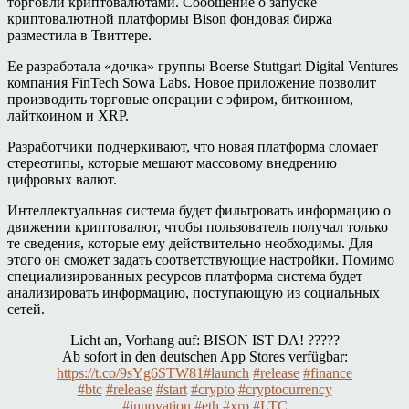
торговли криптовалютами. Сообщение о запуске
криптовалютной платформы Bison фондовая биржа
разместила в Твиттере.
Ее разработала «дочка» группы Boerse Stuttgart Digital Ventures
компания FinTech Sowa Labs. Новое приложение позволит
производить торговые операции с эфиром, биткоином,
лайткоином и XRP.
Разработчики подчеркивают, что новая платформа сломает
стереотипы, которые мешают массовому внедрению
цифровых валют.
Интеллектуальная система будет фильтровать информацию о
движении криптовалют, чтобы пользователь получал только
те сведения, которые ему действительно необходимы. Для
этого он сможет задать соответствующие настройки. Помимо
специализированных ресурсов платформа система будет
анализировать информацию, поступающую из социальных
сетей.
Licht an, Vorhang auf: BISON IST DA! ?????
Ab sofort in den deutschen App Stores verfügbar:
https://t.co/9sYg6STW81
#launch
#release
#finance
#btc
#release
#start
#crypto
#cryptocurrency
#innovation
#eth
#xrp
#LTC