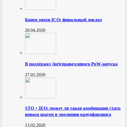
Конец эпохи ICO: финальный доклад
20.04.2020
В поддержку [не]справедливого PoW-запуска
27.02.2020
STO + IEO: может ли такая комбинация стать
новым шагом в эволюции краудфандинга
13.02.2020