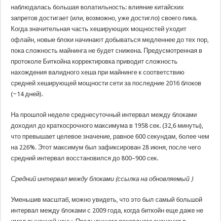
наблюдалась большая волатильность: влияние китайских
запретов достигает (или, возможно, уже достигло) своего пика.
Когда значительная часть хеширующих мощностей уходит
офлайн, новые блоки начинают добываться медленнее до тех пор,
пока сложность майнинга не будет снижена. Предусмотренная в
протоколе Биткойна корректировка приводит сложность
нахождения валидного хеша при майнинге к соответствию
средней хеширующей мощности сети за последние 2016 блоков
(~14 дней).
На прошлой неделе среднесуточный интервал между блоками
доходил до краткосрочного максимума в 1958 сек. (32,6 минуты),
что превышает целевое значение, равное 600 секундам, более чем
на 226%. Этот максимум был зафиксирован 28 июня, после чего
средний интервал восстановился до 800–900 сек.
Средний интервал между блоками (
ссылка на обновляемый
)
Уменьшив масштаб, можно увидеть, что это был самый большой
интервал между блоками с 2009 года, когда биткойн еще даже не