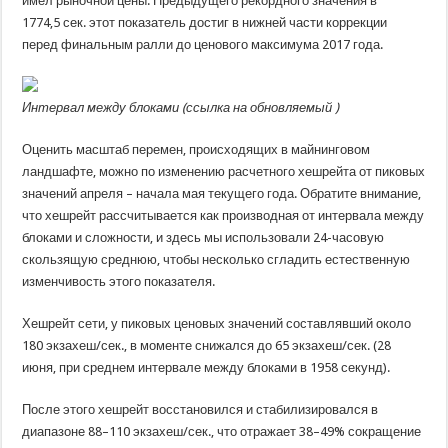
имел рыночной цены. Предыдущего рекордного значения в
1774,5 сек. этот показатель достиг в нижней части коррекции
перед финальным ралли до ценового максимума 2017 года.
Интервал между блоками (
ссылка на обновляемый
)
Оценить масштаб перемен, происходящих в майнинговом
ландшафте, можно по изменению расчетного хешрейта от пиковых
значений апреля – начала мая текущего года. Обратите внимание,
что хешрейт рассчитывается как производная от интервала между
блоками и сложности, и здесь мы использовали 24-часовую
скользящую среднюю, чтобы несколько сгладить естественную
изменчивость этого показателя.
Хешрейт сети, у пиковых ценовых значений составлявший около
180 экзахеш/сек., в моменте снижался до 65 экзахеш/сек. (28
июня, при среднем интервале между блоками в 1958 секунд).
После этого хешрейт восстановился и стабилизировался в
диапазоне 88–110 экзахеш/сек., что отражает 38–49% сокращение