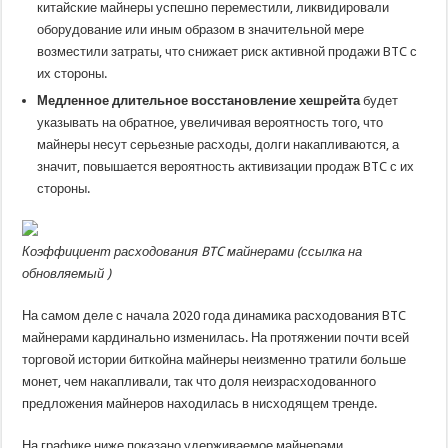
китайские майнеры успешно переместили, ликвидировали
оборудование или иным образом в значительной мере
возместили затраты, что снижает риск активной продажи BTC с
их стороны.
Медленное длительное восстановление хешрейта
будет
указывать на обратное, увеличивая вероятность того, что
майнеры несут серьезные расходы, долги накапливаются, а
значит, повышается вероятность активизации продаж BTC с их
стороны.
Коэффициент расходования BTC майнерами (
ссылка на
обновляемый
)
На самом деле с начала 2020 года динамика расходования BTC
майнерами кардинально изменилась. На протяжении почти всей
торговой истории биткойна майнеры неизменно тратили больше
монет, чем накапливали, так что доля неизрасходованного
предложения майнеров находилась в нисходящем тренде.
На графике ниже показано удерживаемое майнерами