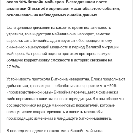
около 50% биткойн-майнеров. В сегодняшнем посте
аналитики Glassnode оценивают масштабы этого события,
основываясь на наблюдаемых ончейн-данных.
Если ценовые движения на какое-то время волатильность
утратили, то в индустрии майнинга она, наоборот, заметно
выросла: сеть Биткойна адаптируется к беспрецедентному
снижению хеширующей мощности в период Великой миграции
майнеров. На прошлой неделе протокол претерпел самую
большую корректировку сложности в истории: снижение на
27,94%.
Устойчивость протокола Биткойна невероятна. Блоки продолжают
добываться, транзакции — обрабатываться, притом что ~50%
«производственной базы» Биткойна перемещается физически
либо перемещает капитал в новые юрисдикции. В этом обзоре мы
сосредоточимся на ряде майнинговых показателей, которые
помогут яснее охарактеризовать и оценить масштабы
происходящих изменений в ландшафте биткойн-майнинга.
В последние недели в показателях биткойн-майнинга