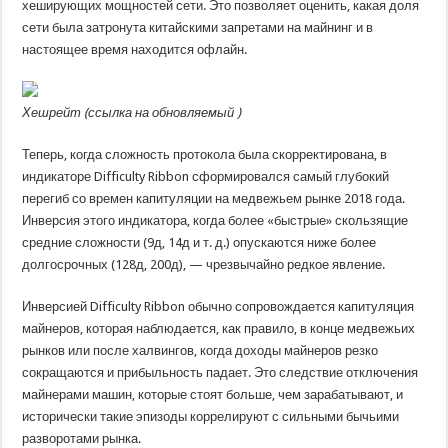
хеширующих мощностей сети. Это позволяет оценить, какая доля
сети была затронута китайскими запретами на майнинг и в
настоящее время находится офлайн.
Хешрейт (
ссылка на обновляемый
)
Теперь, когда сложность протокола была скорректирована, в
индикаторе Difficulty Ribbon сформировался самый глубокий
перегиб со времен капитуляции на медвежьем рынке 2018 года.
Инверсия этого индикатора, когда более «быстрые» скользящие
средние сложности (9д, 14д и т. д.) опускаются ниже более
долгосрочных (128д, 200д), — чрезвычайно редкое явление.
Инверсией Difficulty Ribbon обычно сопровождается капитуляция
майнеров, которая наблюдается, как правило, в конце медвежьих
рынков или после халвингов, когда доходы майнеров резко
сокращаются и прибыльность падает. Это следствие отключения
майнерами машин, которые стоят больше, чем зарабатывают, и
исторически такие эпизоды коррелируют с сильными бычьими
разворотами рынка.