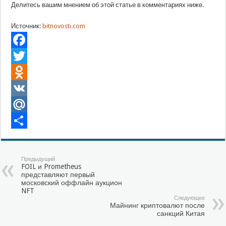
Делитесь вашим мнением об этой статье в комментариях ниже.
Источник:
bitnovosti.com
Facebook
Twitter
Odnoklassniki
VK
Mail.Ru
Отправить
Предыдущий
FOIL и Prometheus
представляют первый
московский оффлайн аукцион
NFT
Следующее
Майнинг криптовалют после
санкций Китая