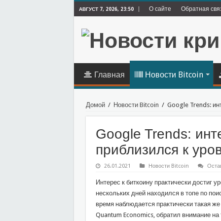
О сайте
Обратная свя
АВГУСТ 7, 2026, 23:50
Главная
Новости Bitcoin
Домой
/
Новости Bitcoin
/
Google Trends: ин
Google Trends: инт
приблизился к уро
26.01.2021
Новости Bitcoin
Оста
Интерес к биткоину практически достиг уро
нескольких дней находился в топе по пои
время наблюдается практически такая же
Quantum Economics, обратил внимание на 