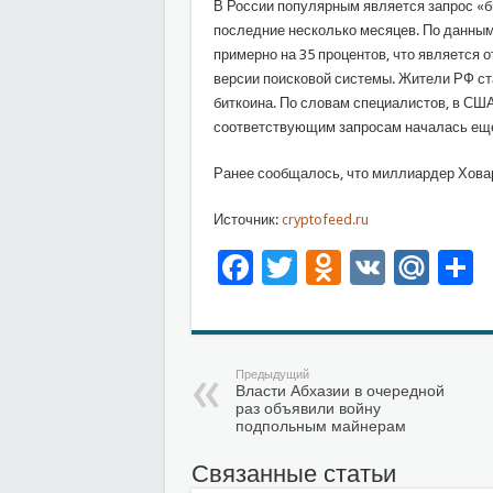
В России популярным является запрос «би
последние несколько месяцев. По данным
примерно на 35 процентов, что является
версии поисковой системы. Жители РФ ст
биткоина. По словам специалистов, в США
соответствующим запросам началась еще
Ранее сообщалось, что миллиардер Ховар
Источник:
cryptofeed.ru
Facebook
Twitter
Odnoklas
VK
Mai
О
Предыдущий
Власти Абхазии в очередной
раз объявили войну
подпольным майнерам
Связанные статьи