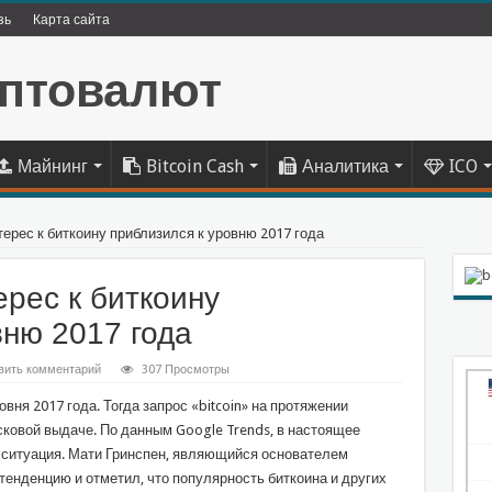
зь
Карта сайта
Майнинг
Bitcoin Cash
Аналитика
ICO
терес к биткоину приблизился к уровню 2017 года
ерес к биткоину
вню 2017 года
вить комментарий
307 Просмотры
вня 2017 года. Тогда запрос «bitcoin» на протяжении
сковой выдаче. По данным Google Trends, в настоящее
 ситуация. Мати Гринспен, являющийся основателем
тенденцию и отметил, что популярность биткоина и других