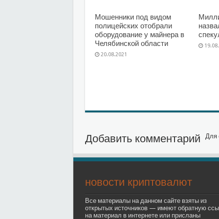
Мошенники под видом
Милл
полицейских отобрали
назва
оборудование у майнера в
спеку
Челябинской области
19.08
20.08.2021
Добавить комментарий
Для 
новости криптовалют
Все материалы на данном сайте взяты из
открытых источников — имеют обратную ссы
на материал в интернете или присланы