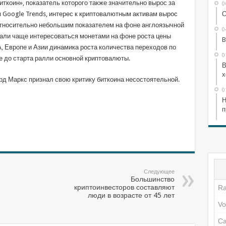
ткоин», показатель которого также значительно вырос за
0
О
 Google Trends, интерес к криптовалютным активам вырос
 относительно небольшим показателем на фоне англоязычной
0
али чаще интересоваться монетами на фоне роста цены
B
, Европе и Азии динамика роста количества переходов по
0
 до старта ралли основной криптовалюты.
В
х
д Маркс признал свою критику биткоина несостоятельной.
0
Н
п
sniki
l.Ru
тправить
Следующее
Большинство
криптоинвесторов составляют
люди в возрасте от 45 лет