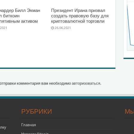
иардер Билл Экман
Президент Ирана призвал
л биткоин
создать правовую базу для
лятивным активом
криптовалютной торговли
.2021
26.06.2021
отправки комментария вам необходимо
авторизоваться
.
РУБРИКИ
Мы
Главная
лку