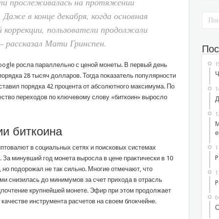
ти прослеживалась на протяжении
. Даже в конце декабря, когда основная
й коррекции, пользователи продолжали
— рассказал Мати Гринспен.
Пос
1
oogle росла параллельно с ценой монеты. В первый день
Ч
порядка 28 тысяч долларов. Тогда показатель популярности
ставил порядка 42 процента от абсолютного максимума. По
1
чество переходов по ключевому слову «биткоин» выросло
Д
1
М
и биткоина
е
иптовалют в социальных сетях и поисковых системах
1
P
 За минувший год монета выросла в цене практически в 10
 но подорожал не так сильно. Многие отмечают, что
1
ми снизилась до минимумов за счет прихода в отрасль
P
дпочтение крупнейшей монете. Эфир при этом продолжает
0
 качестве инструмента расчетов на своем блокчейне.
С