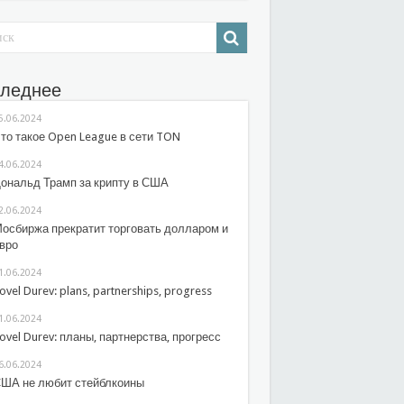
леднее
5.06.2024
то такое Open League в сети TON
4.06.2024
ональд Трамп за крипту в США
2.06.2024
осбиржа прекратит торговать долларом и
вро
1.06.2024
ovel Durev: plans, partnerships, progress
1.06.2024
ovel Durev: планы, партнерства, прогресс
6.06.2024
ША не любит стейблкоины