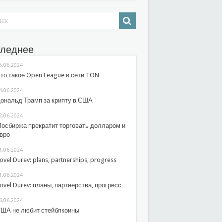
леднее
5.06.2024
то такое Open League в сети TON
4.06.2024
ональд Трамп за крипту в США
2.06.2024
осбиржа прекратит торговать долларом и
вро
1.06.2024
ovel Durev: plans, partnerships, progress
1.06.2024
ovel Durev: планы, партнерства, прогресс
6.06.2024
ША не любит стейблкоины