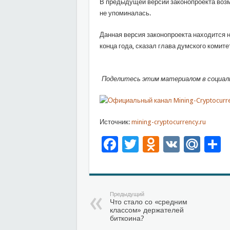
В предыдущей версии законопроекта возм
не упоминалась.
Данная версия законопроекта находится н
конца года, сказал глава думского комит
Поделитесь этим материалом в социаль
Источник:
mining-cryptocurrency.ru
Facebook
Twitter
Odnoklas
VK
Mai
О
Предыдущий
Что стало со «средним
классом» держателей
биткоина?