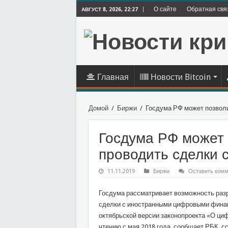
О сайте
Обратная свя
АВГУСТ 8, 2026, 22:27
Главная
Новости Bitcoin
Домой
/
Биржи
/
Госдума РФ может позволи
Госдума РФ может
проводить сделки 
11.11.2019
Биржи
Оставить комм
Госдума рассматривает возможность раз
сделки с иностранными цифровыми финан
октябрьской версии законопроекта «О ци
чтению с мая 2018 года, сообщает РБК, с