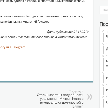
ожность сделок в России с иностранными криптоактивами
а согласовании и Госдума рассчитывает принять закон до
ета по финрынку Анатолий Аксаков.
Пос
Дата публикации 01.11.2019
1
Ч
ных сетях и оставьте свое мнение в комментариях ниже.
1
Д
1
М
sniki
l.Ru
тправить
е
1
P
1
P
Следующее
Стали известны подробности
0
увольнения Микри Чжана с
С
руководящих должностей в
Bitmain