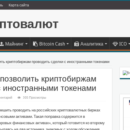
зь
Карта сайта
Майнинг
Bitcoin Cash
Аналитика
ICO
ть криптобиржам проводить сделки с иностранными токенами
 позволить криптобиржам
с иностранными токенами
ентарий
305 Просмотры
решить проводить на российских криптовалютных биржах
совыми активами. Такая поправка содержится в
фровых финансовых активах», который готовится ко второму
сылаясь на два источника, знакомых с ходом обсуждения