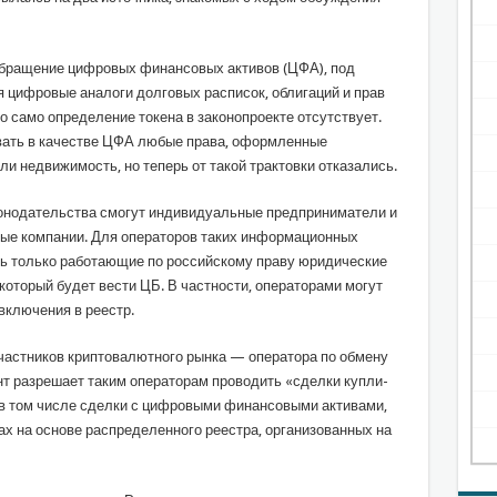
 обращение цифровых финансовых активов (ЦФА), под
 цифровые аналоги долговых расписок, облигаций и прав
ко само определение токена в законопроекте отсутствует.
вать в качестве ЦФА любые права, оформленные
ли недвижимость, но теперь от такой трактовки отказались.
конодательства смогут индивидуальные предприниматели и
ные компании. Для операторов таких информационных
ать только работающие по российскому праву юридические
который будет вести ЦБ. В частности, операторами могут
включения в реестр.
частников криптовалютного рынка — оператора по обмену
нт разрешает таким операторам проводить «сделки купли-
в том числе сделки с цифровыми финансовыми активами,
 на основе распределенного реестра, организованных на