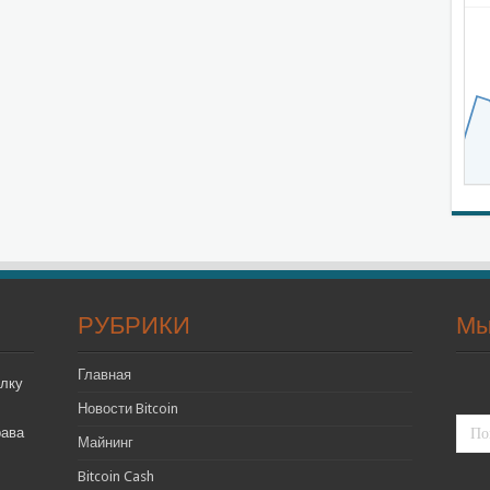
РУБРИКИ
Мы
Главная
лку
Новости Bitcoin
рава
Майнинг
Bitcoin Cash