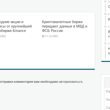
0
О
0
B
одние акции и
Криптовалютные биржи
рсы от крупнейшей
передают данные в МВД и
0
обиржи Binance
ФСБ России
В
х
.2022
11.12.2022
0
Н
п
отправки комментария вам необходимо
авторизоваться
.