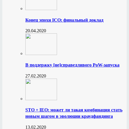
Конец эпохи ICO: финальный доклад
20.04.2020
В поддержку [не]справедливого PoW-запуска
27.02.2020
STO + IEO: может ли такая комбинация стать
новым шагом в эволюции краудфандинга
13.02.2020