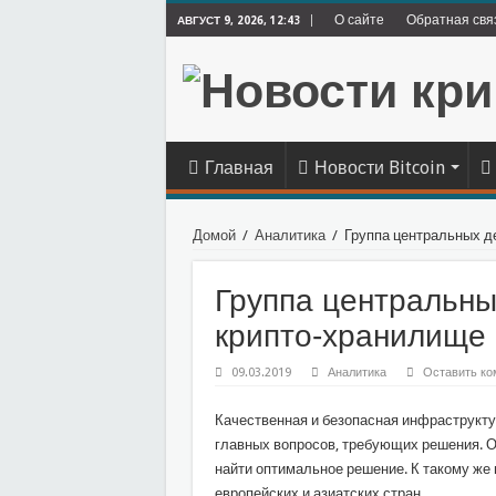
О сайте
Обратная свя
АВГУСТ 9, 2026, 12:43
Главная
Новости Bitcoin
Домой
/
Аналитика
/
Группа центральных д
Группа центральны
крипто-хранилище
09.03.2019
Аналитика
Оставить ко
Качественная и безопасная инфраструкту
главных вопросов, требующих решения. О
найти оптимальное решение. К такому же 
европейских и азиатских стран.