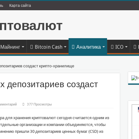
зь
Карта сайта
Майнинг
Bitcoin Cash
Аналитика
ICO
епозитариев создаст крипто-хранилище
х депозитариев создаст
мментарий
377 Просмотры
ра для хранения криптовалют сегодня считается одним из
тдельные организации и компании объединяются, чтобы
мнению пришли 30 депозитариев ценных бумаг (CSD) из