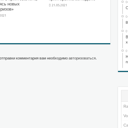
0
ясь новых
21.05.2021
О
ризов»
.2021
0
B
0
В
х
0
Н
отправки комментария вам необходимо
авторизоваться
.
п