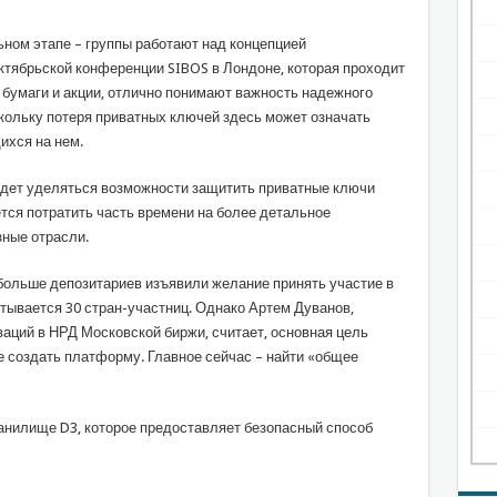
ьном этапе – группы работают над концепцией
ктябрьской конференции SIBOS в Лондоне, которая проходит
 бумаги и акции, отлично понимают важность надежного
кольку потеря приватных ключей здесь может означать
ихся на нем.
будет уделяться возможности защитить приватные ключи
тся потратить часть времени на более детальное
зные отрасли.
 больше депозитариев изъявили желание принять участие в
тывается 30 стран-участниц. Однако Артем Дуванов,
аций в НРД Московской биржи, считает, основная цель
ее создать платформу. Главное сейчас – найти «общее
анилище D3, которое предоставляет безопасный способ