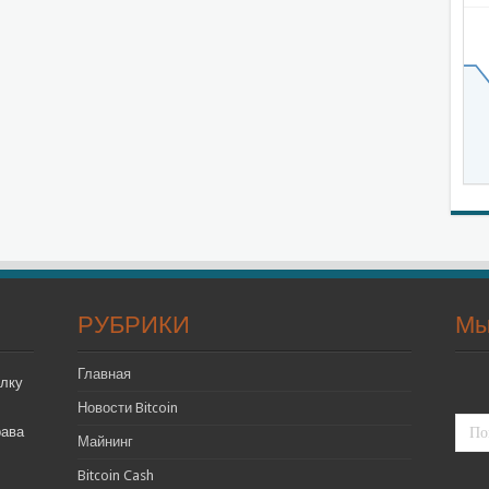
РУБРИКИ
Мы
Главная
лку
Новости Bitcoin
рава
Майнинг
Bitcoin Cash