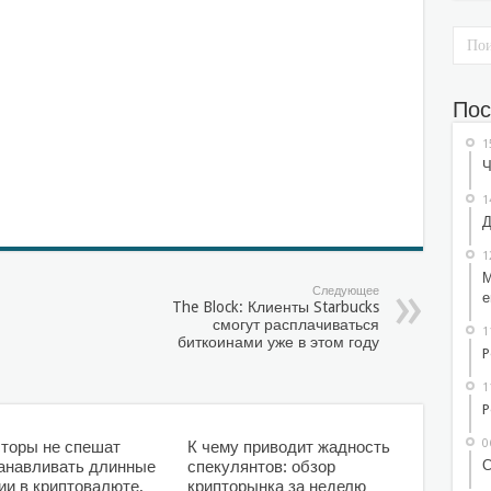
Пос
1
Ч
1
Д
1
М
Следующее
е
The Block: Клиенты Starbucks
смогут расплачиваться
1
биткоинами уже в этом году
P
1
P
0
торы не спешат
К чему приводит жадность
С
анавливать длинные
спекулянтов: обзор
ии в криптовалюте,
крипторынка за неделю