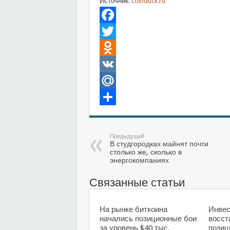
Источник:
coinduck.ru
Facebook
Twitter
Odnoklassniki
VK
Mail.Ru
Отправить
Предыдущий
В студгородках майнят почти
столько же, сколько в
энергокомпаниях
Связанные статьи
На рынке биткоина
Инвес
начались позиционные бои
восст
за уровень $40 тыс.
позиц