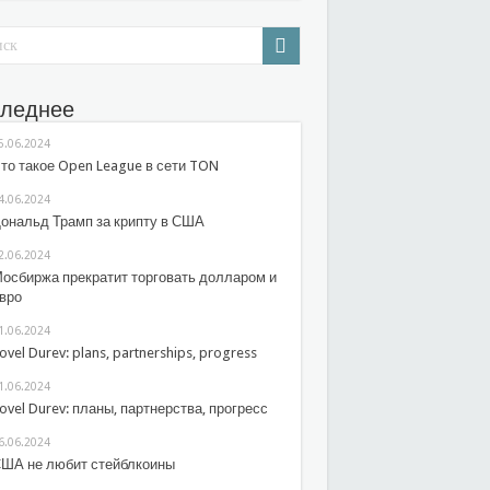
леднее
5.06.2024
то такое Open League в сети TON
4.06.2024
ональд Трамп за крипту в США
2.06.2024
осбиржа прекратит торговать долларом и
вро
1.06.2024
ovel Durev: plans, partnerships, progress
1.06.2024
ovel Durev: планы, партнерства, прогресс
6.06.2024
ША не любит стейблкоины