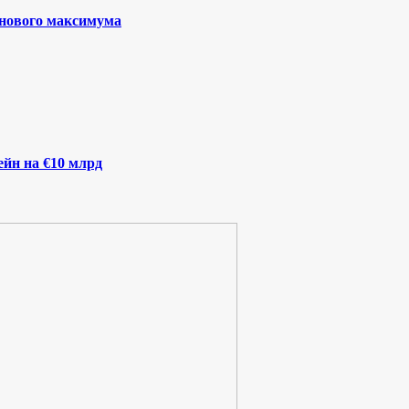
 нового максимума
йн на €10 млрд