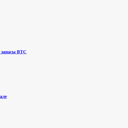
 запасы BTC
але