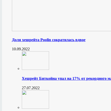
Доля хешрейта Poolin сократилась вдвое
10.09.2022
Хешрейт Биткойна упал на 17% от рекордного 
27.07.2022