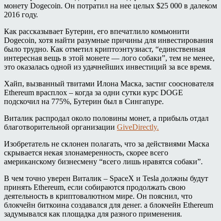
монету Dogecoin. Он потратил на нее целых $25 000 в далеком
2016 году.
Как рассказывает Бутерин, его впечатлило комьюнити
Dogecoin, хотя найти разумные причины для инвестирования
было трудно. Как отметил криптоэнтузиаст, “единственная
интересная вещь в этой монете — лого собаки”, тем не менее,
это оказалась одной из удачнейших инвестиций за все время.
Хайп, вызванный твитами Илона Маска, застиг сооснователя
Ethereum врасплох – когда за одни сутки курс DOGE
подскочил на 775%, Бутерин был в Сингапуре.
Виталик распродал около половины монет, а прибыль отдал
благотворительной организации
GiveDirectly.
Изобретатель не склонен полагать, что за действиями Маска
скрывается некая злонамеренность, скорее всего
американскому бизнесмену “всего лишь нравятся собаки”.
В чем точно уверен Виталик – SpaceX и Tesla должны будут
принять Ethereum, если собираются продолжать свою
деятельность в криптовалютном мире. Он пояснил, что
блокчейн биткоина создавался для денег. а блокчейн Ethereum
задумывался как площадка для разного применения.