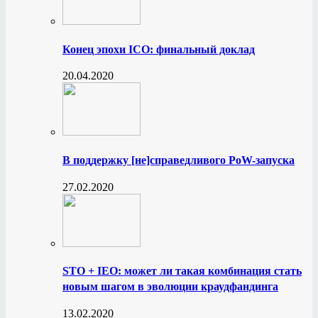
Конец эпохи ICO: финальный доклад
20.04.2020
В поддержку [не]справедливого PoW-запуска
27.02.2020
STO + IEO: может ли такая комбинация стать
новым шагом в эволюции краудфандинга
13.02.2020