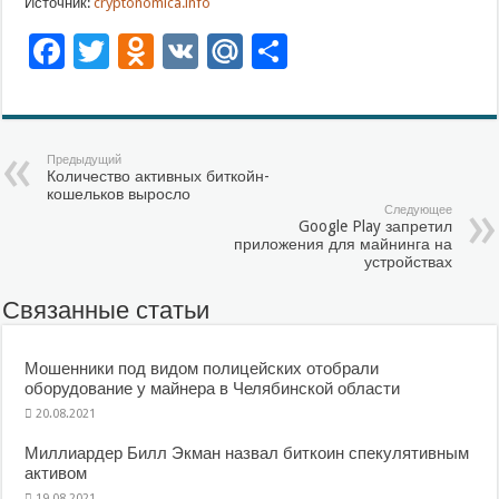
Источник:
cryptonomica.info
Facebook
Twitter
Odnoklassniki
VK
Mail.Ru
Отправить
Предыдущий
Количество активных биткойн-
кошельков выросло
Следующее
Google Play запретил
приложения для майнинга на
устройствах
Связанные статьи
Мошенники под видом полицейских отобрали
оборудование у майнера в Челябинской области
20.08.2021
Миллиардер Билл Экман назвал биткоин спекулятивным
активом
19.08.2021