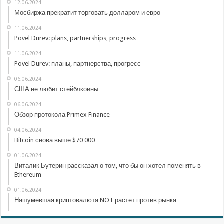
12.06.2024
Мосбиржа прекратит торговать долларом и евро
11.06.2024
Povel Durev: plans, partnerships, progress
11.06.2024
Povel Durev: планы, партнерства, прогресс
06.06.2024
США не любит стейблкоины
06.06.2024
Обзор протокола Primex Finance
04.06.2024
Bitcoin снова выше $70 000
01.06.2024
Виталик Бутерин рассказал о том, что бы он хотел поменять в
Ethereum
01.06.2024
Нашумевшая криптовалюта NOT растет против рынка