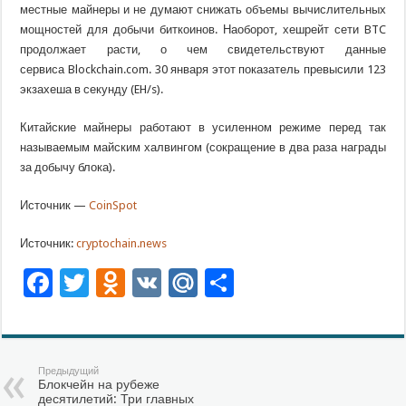
местные майнеры и не думают снижать объемы вычислительных
мощностей для добычи биткоинов. Наоборот, хешрейт сети BTC
продолжает расти, о чем свидетельствуют данные
сервиса Blockchain.com. 30 января этот показатель превысили 123
экзахеша в секунду (EH/s).
Китайские майнеры работают в усиленном режиме перед так
называемым майским халвингом (сокращение в два раза награды
за добычу блока).
Источник —
CoinSpot
Источник:
cryptochain.news
Facebook
Twitter
Odnoklassniki
VK
Mail.Ru
Отправить
Предыдущий
Блокчейн на рубеже
десятилетий: Три главных