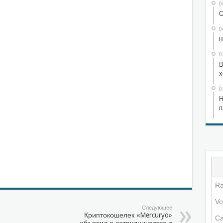
0
О
0
B
0
В
х
0
Н
п
Следующее
Криптокошелек «Mercuryo»