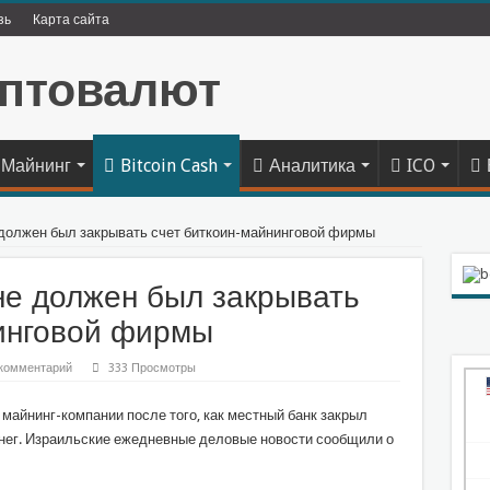
зь
Карта сайта
Майнинг
Bitcoin Cash
Аналитика
ICO
 должен был закрывать счет биткоин-майнинговой фирмы
не должен был закрывать
инговой фирмы
комментарий
333 Просмотры
майнинг-компании после того, как местный банк закрыл
енег. Израильские ежедневные деловые новости сообщили о