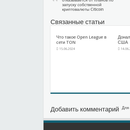
отказывается от планов по
запуску собственной
криптовалюты Citicoin
Связанные статьи
Что такое Open League в
Донал
сети TON
США
15.06.2024
14.06
Добавить комментарий
Для 