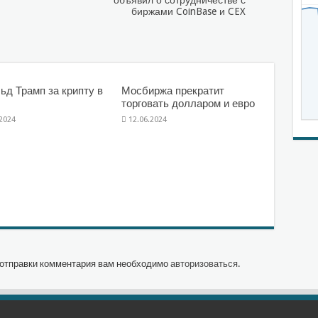
объявил о сотрудничестве с
биржами CoinBase и CEX
ьд Трамп за крипту в
Мосбиржа прекратит
торговать долларом и евро
.2024
12.06.2024
отправки комментария вам необходимо
авторизоваться
.