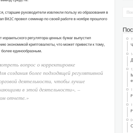
тся, старшие руководители извлекли пользу из образования в
п Bit2C провел семинар по своей работе в ноябре прошлого
Пос
т израильского регулятора ценных бумаг выпустил
1
ию экономикой криптовалюты, что может привести к тому,
Ч
т более единообразным.
1
Д
отреть вопрос о корректировке
1
ля создания более подходящей регулятивной
М
рговой деятельности, чтобы лучше
е
икающими в этой деятельности», –
1
P
ном отчете.»
1
P
0
С