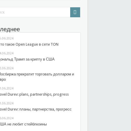
леднее
5.06.2024
то такое Open League в сети TON
4.06.2024
ональд Трамп за крипту в США
2.06.2024
осбиржа прекратит торговать долларом и
вро
1.06.2024
ovel Durev: plans, partnerships, progress
1.06.2024
ovel Durev: планы, партнерства, прогресс
6.06.2024
ША не любит стейблкоины