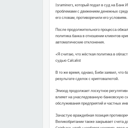
Israminers, который подал в суд на Банк Иг
проблемами с движением денежных средств
его словам, противоречили его условиям.
После продолжительного процесса обжало
политика банка в отношении клиентов кр
автоматические отклонения.
«Я считаю, что жёсткая политика в облас
судью Calcalist
В то же время, однако, Биби заявил, что 
результате сделок с криптовалютой.
Эпизод продолжает лоскутное регулятивн
влияет на унаследованную банковскую си
обслуживания предприятий и частных инв
Зачастую враждебная позиция противоречи
Великобритании также закрывает счета д
Coinbase, чтобы наоборот ускорить ввод и