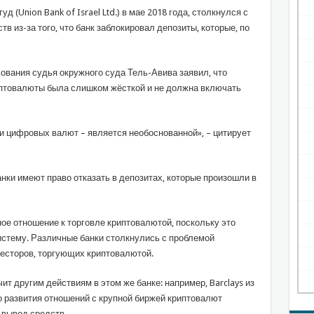
уд (Union Bank of Israel Ltd.) в мае 2018 года, столкнулся с
 из-за того, что банк заблокировал депозиты, которые, по
вания судья окружного суда Тель-Авива заявил, что
иптовалюты была слишком жёсткой и не должна включать
ти цифровых валют – является необоснованной», – цитирует
банки имеют право отказать в депозитах, которые произошли в
ое отношение к торговле криптовалютой, поскольку это
стему. Различные банки столкнулись с проблемой
есторов, торгующих криптовалютой.
т другим действиям в этом же банке: например, Barclays из
о развития отношений с крупной биржей криптовалют
 вывод средств.