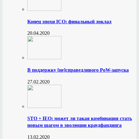
Конец эпохи ICO: финальный доклад
20.04.2020
В поддержку [не]справедливого PoW-запуска
27.02.2020
STO + IEO: может ли такая комбинация стать
новым шагом в эволюции краудфандинга
13.02.2020