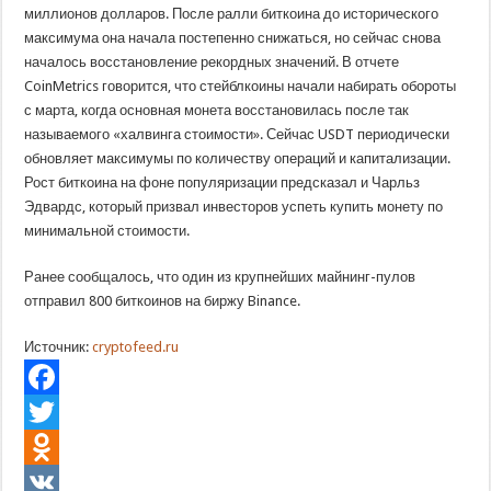
миллионов долларов. После ралли биткоина до исторического
максимума она начала постепенно снижаться, но сейчас снова
началось восстановление рекордных значений. В отчете
CoinMetrics говорится, что стейблкоины начали набирать обороты
с марта, когда основная монета восстановилась после так
называемого «халвинга стоимости». Сейчас USDT периодически
обновляет максимумы по количеству операций и капитализации.
Рост биткоина на фоне популяризации предсказал и Чарльз
Эдвардс, который призвал инвесторов успеть купить монету по
минимальной стоимости.
Ранее сообщалось, что один из крупнейших майнинг-пулов
отправил 800 биткоинов на биржу Binance.
Источник:
cryptofeed.ru
Facebook
Twitter
Odnoklassniki