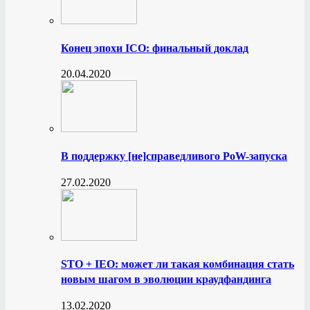
Конец эпохи ICO: финальный доклад
20.04.2020
В поддержку [не]справедливого PoW-запуска
27.02.2020
STO + IEO: может ли такая комбинация стать
новым шагом в эволюции краудфандинга
13.02.2020