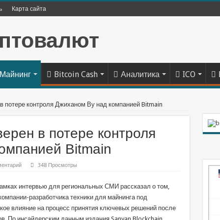
ь
Карта сайта
Майнинг
Bitcoin Cash
Аналитика
ICO
в потере контроля Джиханом Ву над компанией Bitmain
верен в потере контроля
омпанией Bitmain
ментарий
348 Просмотры
рамках интервью для региональных СМИ рассказал о том,
компании-разработчика техники для майнинга под
якое влияние на процесс принятия ключевых решений после
в. По инсайдерским данным издания Sanyan Blockchain,