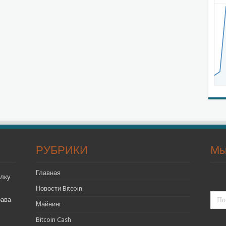
РУБРИКИ
Мы
Главная
лку
Новости Bitcoin
рава
Майнинг
Bitcoin Cash