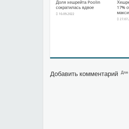
Доля хешрейта Poolin
Хешре
сократилась вдвое
17% о
макс
10.09.2022
27.07
Добавить комментарий
Для 