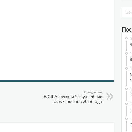
Пос
1
Ч
1
Д
1
М
е
1
Следующее
P
В США назвали 5 крупнейших
скам-проектов 2018 года
1
P
0
С