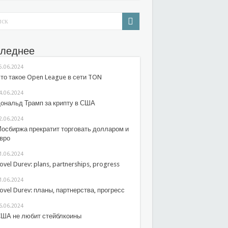
леднее
5.06.2024
то такое Open League в сети TON
4.06.2024
ональд Трамп за крипту в США
2.06.2024
осбиржа прекратит торговать долларом и
вро
1.06.2024
ovel Durev: plans, partnerships, progress
1.06.2024
ovel Durev: планы, партнерства, прогресс
6.06.2024
ША не любит стейблкоины