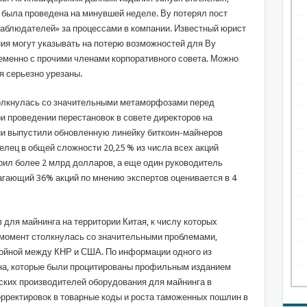
 была проведена на минувшей неделе. Ву потерял пост
наблюдателей» за процессами в компании. Известный юрист
ния могут указывать на потерю возможностей для Ву
еменно с прочими членами корпоративного совета. Можно
я серьезно урезаны.
толкнулась со значительными метаморфозами перед
ри проведении перестановок в совете директоров на
и выпустили обновленную линейку биткоин-майнеров
делец в общей сложности 20,25 % из числа всех акций
оил более 2 млрд долларов, а еще один руководитель
агающий 36% акций по мнению экспертов оценивается в 4
для майнинга на территории Китая, к числу которых
й момент столкнулась со значительными проблемами,
войной между КНР и США. По информации одного из
она, которые были процитированы профильным изданием
айских производителей оборудования для майнинга в
орректировок в товарные коды и роста таможенных пошлин в