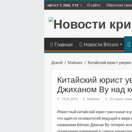
О сайте
Обратная связ
АВГУСТ 7, 2026, 7:19
Главная
Новости Bitcoin
Домой
/
Майнинг
/
Китайский юрист уверен 
Китайский юрист у
Джиханом Ву над к
19.01.2019
Майнинг
Оставить ком
Известный китайский юрист рассказал в 
что один из основателей ведущей в мире 
названием Bitmain Джихан Ву потерял вс
проведения изменений в совете директоро