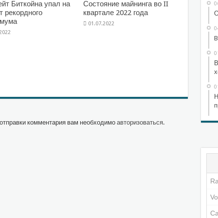
йт Биткойна упал на
Состояние майнинга во II
0
т рекордного
квартале 2022 года
О
имума
01.07.2022
0
.2022
B
0
В
х
0
Н
п
отправки комментария вам необходимо
авторизоваться
.