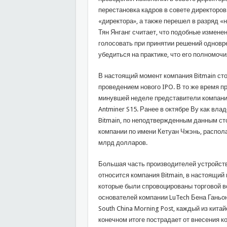
перестановка кадров в совете директоров
«директора», а также перешел в разряд «
Тян Янганг считает, что подобные измене
голосовать при принятии решений одновр
убедиться на практике, что его полномочи
В настоящий момент компания Bitmain с
проведением нового IPO. В то же время п
минувшей неделе представители компани
Antminer S15. Ранее в октябре Ву как вла
Bitmain, по неподтвержденным данным ст
компании по имени Кетуан Чжэнь, распол
млрд долларов.
Большая часть производителей устройств 
относится компания Bitmain, в настоящи
которые были спровоцированы торговой 
основателей компании LuTech Бена Гань
South China Morning Post, каждый из кит
конечном итоге пострадает от внесения к