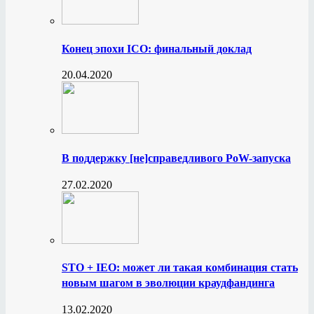
Конец эпохи ICO: финальный доклад
20.04.2020
В поддержку [не]справедливого PoW-запуска
27.02.2020
STO + IEO: может ли такая комбинация стать
новым шагом в эволюции краудфандинга
13.02.2020