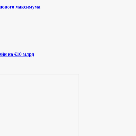
 нового максимума
йн на €10 млрд