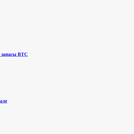
 запасы BTC
але