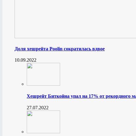
Доля хешрейта Poolin сократилась вдвое
10.09.2022
Хешрейт Биткойна упал на 17% от рекордного 
27.07.2022