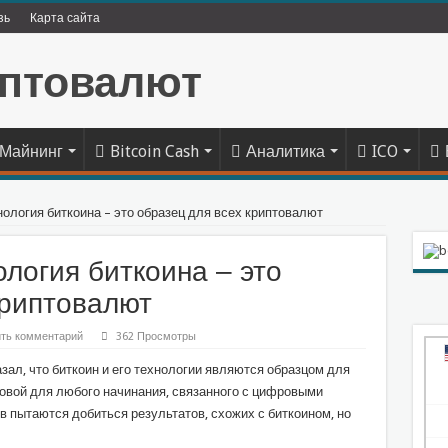
зь
Карта сайта
Майнинг
Bitcoin Cash
Аналитика
ICO
нология биткоина – это образец для всех криптовалют
логия биткоина – это
криптовалют
ть комментарий
362 Просмотры
ал, что биткоин и его технологии являются образцом для
новой для любого начинания, связанного с цифровыми
в пытаются добиться результатов, схожих с биткоином, но