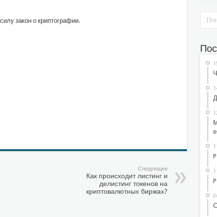
силу закон о криптографии.
Пос
1
Ч
1
Д
1
М
е
1
P
Следующее
1
Как происходит листинг и
P
делистинг токенов на
криптовалютных биржах?
0
С