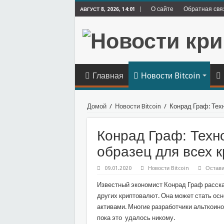
О сайте
Обратная свя
АВГУСТ 8, 2026, 14:01
Главная
Новости Bitcoin
Домой
/
Новости Bitcoin
/
Конрад Граф: Тех
Конрад Граф: Техно
образец для всех 
09.01.2020
Новости Bitcoin
Остави
Известный экономист Конрад Граф рассказ
других криптовалют. Она может стать ос
активами. Многие разработчики альткоино
пока это удалось никому.