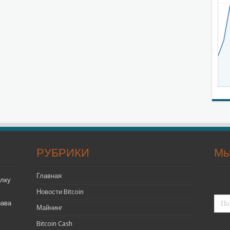
РУБРИКИ
Мы
Главная
лку
Новости Bitcoin
рава
Майнинг
Bitcoin Cash