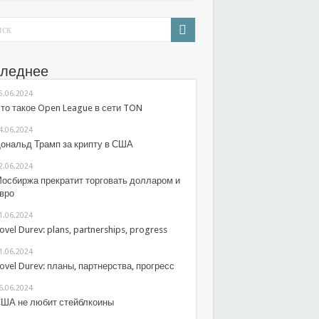
леднее
5.06.2024
то такое Open League в сети TON
4.06.2024
ональд Трамп за крипту в США
2.06.2024
осбиржа прекратит торговать долларом и
вро
1.06.2024
ovel Durev: plans, partnerships, progress
1.06.2024
ovel Durev: планы, партнерства, прогресс
6.06.2024
ША не любит стейблкоины