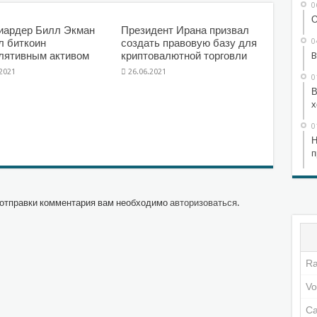
0
О
иардер Билл Экман
Президент Ирана призвал
0
л биткоин
создать правовую базу для
лятивным активом
криптовалютной торговли
B
.2021
26.06.2021
0
В
х
0
Н
п
отправки комментария вам необходимо
авторизоваться
.