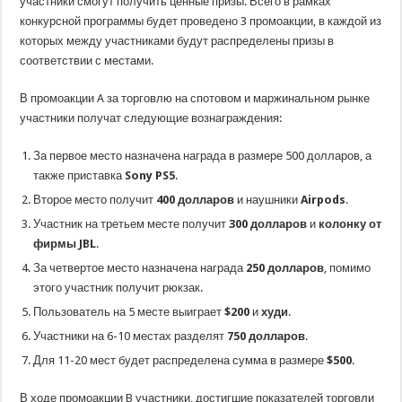
участники смогут получить ценные призы. Всего в рамках
конкурсной программы будет проведено 3 промоакции, в каждой из
которых между участниками будут распределены призы в
соответствии с местами.
В промоакции A за торговлю на спотовом и маржинальном рынке
участники получат следующие вознаграждения:
За первое место назначена награда в размере 500 долларов, а
также приставка
Sony PS5
.
Второе место получит
400 долларов
и наушники
Airpods
.
Участник на третьем месте получит
300 долларов
и
колонку от
фирмы JBL
.
За четвертое место назначена награда
250 долларов
, помимо
этого участник получит рюкзак.
Пользователь на 5 месте выиграет
$200
и
худи
.
Участники на 6-10 местах разделят
750 долларов
.
Для 11-20 мест будет распределена сумма в размере
$500
.
В ходе промоакции B участники, достигшие показателей торговли