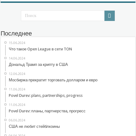
Последнее
15.06.2024
Что такое Open League в сети TON
14.06.2024
Дональд Трамп за крипту в США
12.06.2024
Мосбиржа прекратит торговать долларом и евро
11.06.2024
Povel Durev: plans, partnerships, progress
11.06.2024
Povel Durev: планы, партнерства, прогресс
06.06.2024
США не любит стейблкоины
06.06.2024