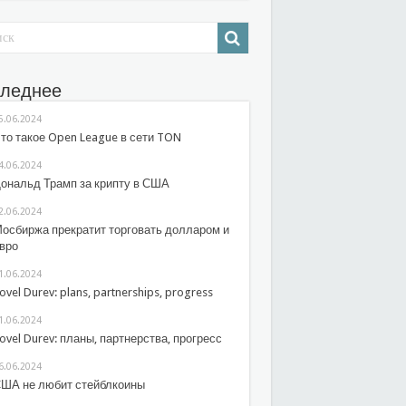
леднее
5.06.2024
то такое Open League в сети TON
4.06.2024
ональд Трамп за крипту в США
2.06.2024
осбиржа прекратит торговать долларом и
вро
1.06.2024
ovel Durev: plans, partnerships, progress
1.06.2024
ovel Durev: планы, партнерства, прогресс
6.06.2024
ША не любит стейблкоины