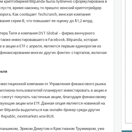
ом криптобиржей Bitpanda была публично сформулирована в
 спустя, время наконец-то пришло: венский криптотрейдер
норога. Как сообщает Techcrunch, венская компания
ания серии B, что повышает ее оценку до $1,2 млрд.
тера Тиля и компания DST Global – фирма венчурного
акже инвестировавшего в Facebook. Bitpanda, которая
в акции и ETF с апреля, является первым единорогом из
 в финансировании многих других финтех-стартапов, включая
реля
инвестиционной компании от Управления финансового рынка
миллиона пользователей планируют инвестировать в акции и
же смогут покупать частичные акции, благодаря финансовому
ующие акции или ETF. Данная опция является новинкой на
ит Bitpanda выделиться как онлайн-брокер среди других
Republic, nextmarkets или BUX.
 Кланшеком, Эриком Демутом и Кристианом Труммером, уже