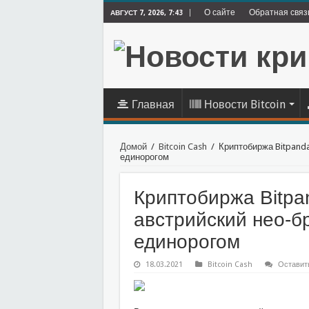
О сайте
Обратная связ
АВГУСТ 7, 2026, 7:43
Главная
Новости Bitcoin
Домой
/
Bitcoin Cash
/
Криптобиржа Bitpanda
единорогом
Криптобиржа Bitpa
австрийский нео-б
единорогом
18.03.2021
Bitcoin Cash
Оставит