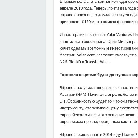
Впервые цель стать компанией-единорог
апреле 2019 года. Теперь, почти два года
Bitpanda наконец-то добился статуса еди
привлекает $170 млн в рамках финансиров
Инвесторами выступают Valar Ventures Пи
капиталиста россиянина Юрия Мильнера, т
хочет сделать возможным инвестирование 
Австрии. Valar Ventures также участвует
N26, BlockFi и TransferWise.
Торговля акциями будет доступна с ап
Bitpanda получила лицензию в качестве 
Австрии (FMA). Начиная с апреля, более 
ETF. Особенностью будет то, что они так
инструменту, отслеживающему соответств
европейском рынке, и это решение позвол
европейских провайдеров, таких как Trade 
Bitpanda, основанная в 2014 году Полом