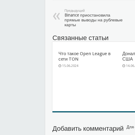
Предыдущий
Binance приостановила
прямые выводы на рублевые
карты
Связанные статьи
Что такое Open League в
Донал
сети TON
США
15.06.2024
14.06
Добавить комментарий
Для 