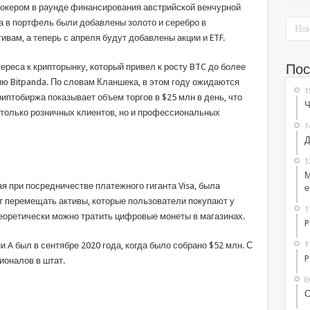
окером в раунде финансирования австрийской венчурной
ла в портфель были добавлены золото и серебро в
ивам, а теперь с апреля будут добавлены акции и ETF.
Пос
ереса к крипторынку, который привел к росту BTC до более
ию Bitpanda. По словам Кланшека, в этом году ожидаются
1
иптобиржа показывает объем торгов в $25 млн в день, что
Ч
е только розничных клиентов, но и профессиональных
1
Д
1
М
 при посредничестве платежного гиганта Visa, была
е
т перемещать активы, которые пользователи покупают у
1
теоретически можно тратить цифровые монеты в магазинах.
P
1
 был в сентябре 2020 года, когда было собрано $52 млн. С
P
ионалов в штат.
0
С