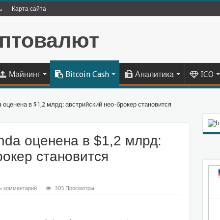
ь
Карта сайта
Майнинг
Bitcoin Cash
Аналитика
ICO
 оценена в $1,2 млрд: австрийский нео-брокер становится
nda оценена в $1,2 млрд:
рокер становится
ь комментарий
305 Просмотры