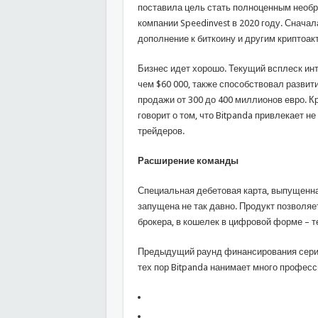
поставила цель стать полноценным необр
компании Speedinvest в 2020 году. Снача
дополнение к биткоину и другим криптоакт
Бизнес идет хорошо. Текущий всплеск инт
чем $60 000, также способствовал развит
продажи от 300 до 400 миллионов евро. Кр
говорит о том, что Bitpanda привлекает н
трейдеров.
Расширение команды
Специальная дебетовая карта, выпущенная
запущена не так давно. Продукт позволяе
брокера, в кошелек в цифровой форме – 
Предыдущий раунд финансирования серии A
тех пор Bitpanda нанимает много професс