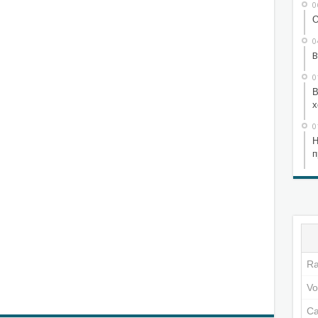
0
О
0
B
0
В
х
0
Н
п