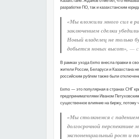
Казахстане. Жданов отметил, что неназва
разработке ПО, так и казахстанским юри
«Мы вложили много сил в ра
заключением сделки убедили
Новый владелец не только б
добьется новых высот»,
— с
В рамках ухода Exmo внесла правки в сво
жители России, Беларуси и Казахстана не
российским рублем также были отключен
Exmo — это популярная в странах СНГ кр
предпринимателями Иваном Петуховским и
существенное влияние на биржу, потому 
«Мы столкнемся с падением
долгосрочной перспективе м
экспоненциальный рост и п