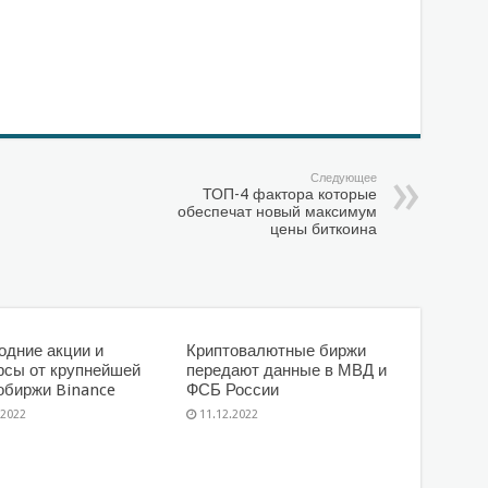
Следующее
ТОП-4 фактора которые
обеспечат новый максимум
цены биткоина
одние акции и
Криптовалютные биржи
рсы от крупнейшей
передают данные в МВД и
обиржи Binance
ФСБ России
.2022
11.12.2022