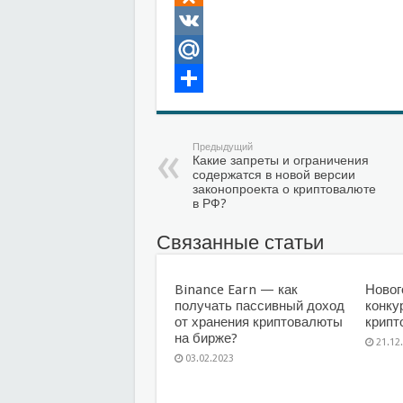
Odnoklassniki
VK
Mail.Ru
Отправить
Предыдущий
Какие запреты и ограничения
содержатся в новой версии
законопроекта о криптовалюте
в РФ?
Связанные статьи
Binance Earn — как
Новог
получать пассивный доход
конку
от хранения криптовалюты
крипт
на бирже?
21.12
03.02.2023