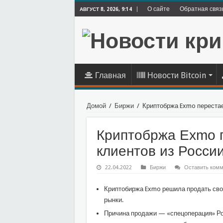
О сайте
Обратная связ
АВГУСТ 8, 2026, 9:14
Главная
Новости Bitcoin
Домой
/
Биржи
/
Криптобржа Exmo перестае
Криптобржа Exmo 
клиентов из Росси
22.04.2022
Биржи
Оставить комм
Криптобиржа Exmo решила продать свой
рынки.
Причина продажи — «спецоперация» Рос