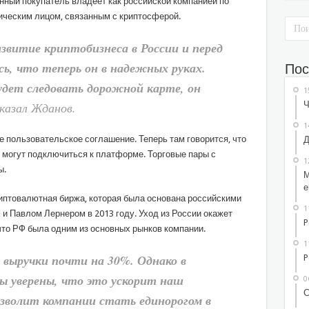
нный покупатель владеет как российской компанией по
дическим лицом, связанным с криптосферой.
звитие криптобизнеса в России и перед
сь, что теперь он в надежных руках.
Пос
удет следовать дорожной карте, он
1
Ч
казал Жданов.
1
е пользовательское соглашение. Теперь там говорится, что
Д
 могут подключиться к платформе. Торговые пары с
1
ы.
М
е
иптовалютная биржа, которая была основана российскими
1
 Павлом Лернером в 2013 году. Уход из России окажет
P
что РФ была одним из основных рынков компании.
1
 выручки почти на 30%. Однако в
P
ы уверены, что это ускорит наш
0
С
озволит компании стать единорогом в