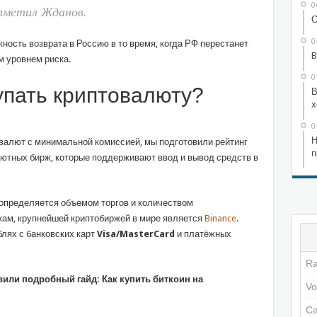
0
тметил Жданов.
О
0
ность возврата в Россию в то время, когда РФ перестанет
B
м уровнем риска.
0
упать криптовалюту?
В
х
0
Н
овалют с минимальной комиссией, мы подготовили рейтинг
п
ютных бирж, которые поддерживают ввод и вывод средств в
определяется объемом торгов и количеством
кам, крупнейшей криптобиржей в мире является
Binance
.
лях с банковских карт
Visa/MasterCard
и платёжных
или подробный гайд: Как купить биткоин на