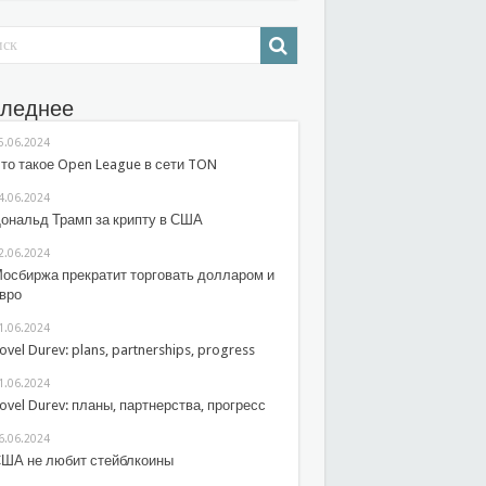
леднее
5.06.2024
то такое Open League в сети TON
4.06.2024
ональд Трамп за крипту в США
2.06.2024
осбиржа прекратит торговать долларом и
вро
1.06.2024
ovel Durev: plans, partnerships, progress
1.06.2024
ovel Durev: планы, партнерства, прогресс
6.06.2024
ША не любит стейблкоины