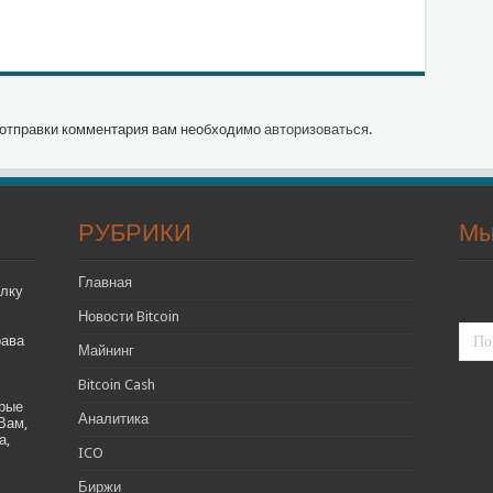
отправки комментария вам необходимо
авторизоваться
.
РУБРИКИ
Мы
Главная
лку
Новости Bitcoin
рава
Майнинг
Bitcoin Cash
орые
Аналитика
Вам,
а,
ICO
Биржи