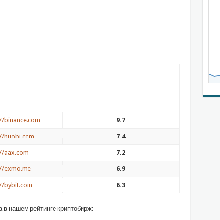
://binance.com
9.7
://huobi.com
7.4
://aax.com
7.2
://exmo.me
6.9
://bybit.com
6.3
а в нашем рейтинге криптобирж: