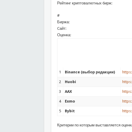
Рейтинг криптовалютных бирж:
#
Биржа:
Cайт:
Оценка:
1
Binance (выбор редакции)
https
2
Huobi
https
3
AAX
https
4
Exmo
https
5
Bybit
https
Критерии по которым выставляется оценк