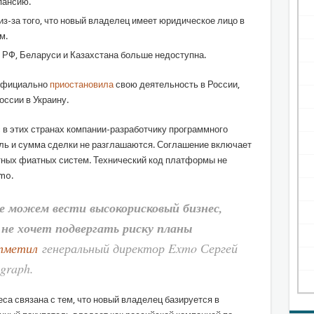
пансию.
з-за того, что новый владелец имеет юридическое лицо в
ом.
 РФ, Беларуси и Казахстана больше недоступна.
 официально
приостановила
свою деятельность в России,
оссии в Украину.
 в этих странах компании-разработчику программного
ль и сумма сделки не разглашаются. Соглашение включает
стных фиатных систем. Технический код платформы не
xmo.
е можем вести высокорисковый бизнес,
 не хочет подвергать риску планы
тметил
генеральный директор Exmo Сергей
egraph.
са связана с тем, что новый владелец базируется в