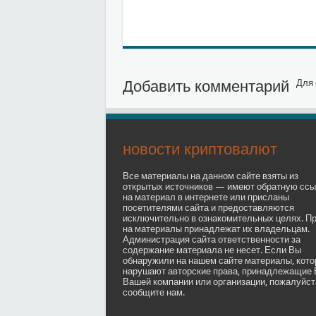
Добавить комментарий
Для 
новости криптовалют
Все материалы на данном сайте взяты из
открытых источников — имеют обратную ссы
на материал в интернете или присланы
посетителями сайта и предоставляются
исключительно в ознакомительных целях. П
на материалы принадлежат их владельцам.
Администрация сайта ответственности за
содержание материала не несет. Если Вы
обнаружили на нашем сайте материалы, кот
нарушают авторские права, принадлежащие 
Вашей компании или организации, пожалуйст
сообщите нам.