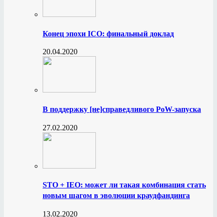
Конец эпохи ICO: финальный доклад
20.04.2020
В поддержку [не]справедливого PoW-запуска
27.02.2020
STO + IEO: может ли такая комбинация стать
новым шагом в эволюции краудфандинга
13.02.2020