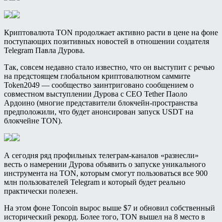
Криптовалюта TON продолжает активно расти в цене на фоне
поступающих позитивных новостей в отношении создателя
Telegram Павла Дурова.
Так, совсем недавно стало известно, что он выступит с речью
на предстоящем глобальном криптовалютном саммите
Token2049 — сообщество заинтриговано сообщением о
совместном выступлении Дурова с CEO Tether Паоло
Ардоино (многие представители блокчейн-пространства
предположили, что будет анонсирован запуск USDT на
блокчейне TON).
А сегодня ряд профильных телеграм-каналов «разнесли»
весть о намерении Дурова объявить о запуске уникального
инструмента на TON, которым смогут пользоваться все 900
млн пользователей Telegram и который будет реально
практически полезен.
На этом фоне Toncoin вырос выше $7 и обновил собственный
исторический рекорд. Более того, TON вышел на 8 место в