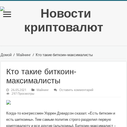
Домой
/
Майнинг
/
Кто такие биткоин-максималисты
Кто такие биткоин-
максималисты
26.05.2021
Майнинг
Оставить комментарий
297 Просмотры
Когда-то конгрессмен Уоррен Дэвидсон сказал: «Есть биткоин и
есть шиткоины». Тем самым политик строго разделил первую
криптовалюту и все другие (альткоины). Биткоин-максималист –