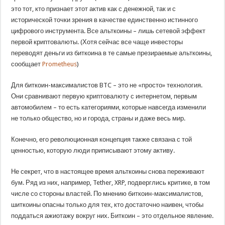
это тот, кто признает этот актив как с денежной, так и с
исторической точки зрения в качестве единственно истинного
цифрового инструмента. Все альткоины – лишь сетевой эффект
первой криптовалюты. (Хотя сейчас все чаще инвесторы
переводят деньги из биткоина в те самые презираемые альткоины,
сообщает
Prometheus
)
Для биткоин-максималистов BTC – это не «просто» технология.
Они сравнивают первую криптовалюту с интернетом, первым
автомобилем – то есть категориями, которые навсегда изменили
не только общество, но и города, страны и даже весь мир.
Конечно, его революционная концепция также связана с той
ценностью, которую люди приписывают этому активу.
Не секрет, что в настоящее время альткоины снова переживают
бум. Ряд из них, например, Tether, XRP, подверглись критике, в том
числе со стороны властей. По мнению биткоин-максималистов,
шиткоины опасны только для тех, кто достаточно наивен, чтобы
поддаться ажиотажу вокруг них. Биткоин – это отдельное явление.