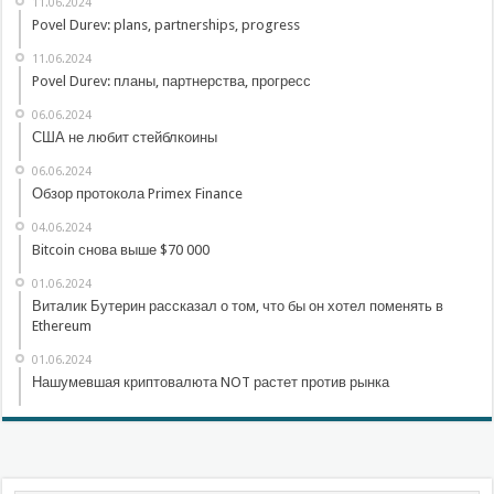
11.06.2024
Povel Durev: plans, partnerships, progress
11.06.2024
Povel Durev: планы, партнерства, прогресс
06.06.2024
США не любит стейблкоины
06.06.2024
Обзор протокола Primex Finance
04.06.2024
Bitcoin снова выше $70 000
01.06.2024
Виталик Бутерин рассказал о том, что бы он хотел поменять в
Ethereum
01.06.2024
Нашумевшая криптовалюта NOT растет против рынка