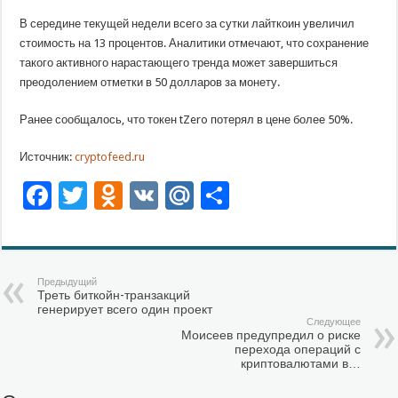
В середине текущей недели всего за сутки лайткоин увеличил
стоимость на 13 процентов. Аналитики отмечают, что сохранение
такого активного нарастающего тренда может завершиться
преодолением отметки в 50 долларов за монету.
Ранее сообщалось, что токен tZero потерял в цене более 50%.
Источник:
cryptofeed.ru
Facebook
Twitter
Odnoklassniki
VK
Mail.Ru
Отправить
Предыдущий
Треть биткойн-транзакций
генерирует всего один проект
Следующее
Моисеев предупредил о риске
перехода операций с
криптовалютами в…