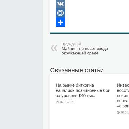
Odnoklassniki
VK
Mail.Ru
Отправить
Предыдущий
Майнинг не несет вреда
окружающей среде
Связанные статьи
На рынке биткоина
Инвес
начались позиционные бои
восст
за уровень $40 тыс.
позиц
опаса
16.06.2021
«сюрп
30.05