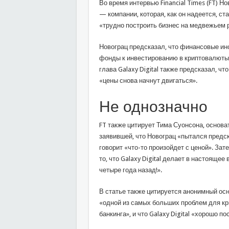
Во время интервью Financial Times (FT) Но
— компании, которая, как он надеется, ста
«трудно построить бизнес на медвежьем 
Новограц предсказал, что финансовые ин
фонды к инвестированию в криптовалюты 
глава Galaxy Digital также предсказал, ч
«цены снова начнут двигаться».
Не однозначно
FT также цитирует Тима Суонсона, основа
заявившей, что Новограц «пытался предска
говорит «что-то произойдет с ценой». За
то, что Galaxy Digital делает в настояще
четыре года назад!».
В статье также цитируется анонимный осн
«одной из самых больших проблем для кр
банкинга», и что Galaxy Digital «хорошо 