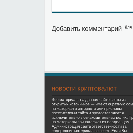
Добавить комментарий
Для 
новости криптовалют
Все материалы на данном сайте взяты из
открытых источников — имеют обратную ссы
на материал в интернете или присланы
посетителями сайта и предоставляются
исключительно в ознакомительных целях. П
на материалы принадлежат их владельцам.
Администрация сайта ответственности за
содержание материала не несет. Если Вы