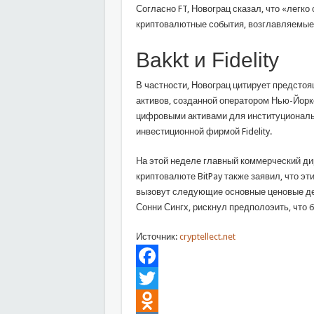
Согласно FT, Новограц сказал, что «легко
криптовалютные события, возглавляемые
Bakkt и Fidelity
В частности, Новограц цитирует предсто
активов, созданной оператором Нью-Йорк
цифровыми активами для институциональ
инвестиционной фирмой Fidelity.
На этой неделе главный коммерческий ди
криптовалюте BitPay также заявил, что э
вызовут следующие основные ценовые дей
Сонни Сингх, рискнул предполоэить, что би
Источник:
cryptellect.net
Facebook
Twitter