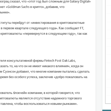
вограц сказал, что «этот год был сложным для Galaxy Digital»
нет «Goldman Sachs в крипто», добавив, что
рынке».
ституты перейдут от «инвестирования в криптовалютные
в первом квартале следующего года». Как сообщает FT,
то криптовалюты «перевернутся в следующем году», так как
теля консультативной фирмы Fintech Post Oak Labs,
зать то, на что он не имеет никакого влияния», когда он
тем Суонсон добавил, что многие компании пытались сделать
е время без особого успеха, заключив «добро пожаловать на
ователь блокчейн-компании, в которой говорится, что
иптовалюты является отсутствие надежного торгового
поставлена, чтобы воспользоваться новыми рынками».