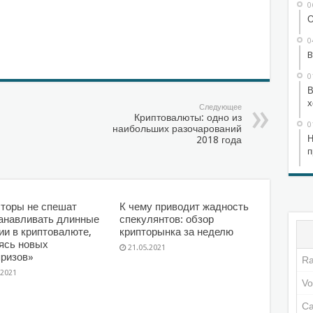
0
О
0
B
0
В
х
Следующее
Криптовалюты: одно из
0
наибольших разочарований
Н
2018 года
п
торы не спешат
К чему приводит жадность
анавливать длинные
спекулянтов: обзор
ии в криптовалюте,
крипторынка за неделю
ясь новых
21.05.2021
ризов»
.2021