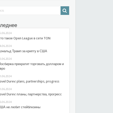
леднее
5.06.2024
то такое Open League в сети TON
4.06.2024
ональд Трамп за крипту в США
2.06.2024
осбиржа прекратит торговать долларом и
вро
1.06.2024
ovel Durev: plans, partnerships, progress
1.06.2024
ovel Durev: планы, партнерства, прогресс
6.06.2024
ША не любит стейблкоины