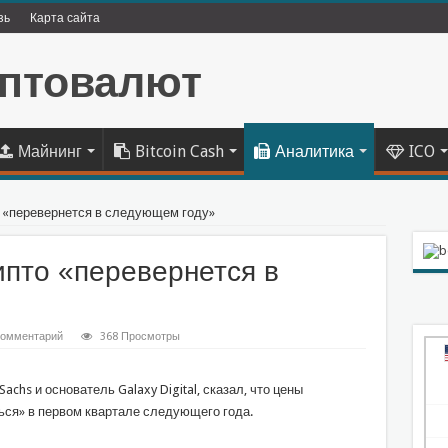
зь
Карта сайта
Майнинг
Bitcoin Cash
Аналитика
ICO
о «перевернется в следующем году»
ипто «перевернется в
комментарий
368 Просмотры
chs и основатель Galaxy Digital, сказал, что цены
ься» в первом квартале следующего года.