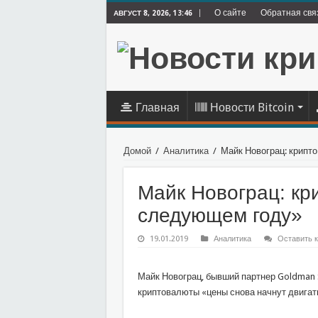
О сайте
Обратная свя
АВГУСТ 8, 2026, 13:46
Главная
Новости Bitcoin
Домой
/
Аналитика
/
Майк Новограц: крипт
Майк Новограц: кр
следующем году»
19.01.2019
Аналитика
Оставить 
Майк Новограц, бывший партнер Goldman Sa
криптовалюты «цены снова начнут двигат