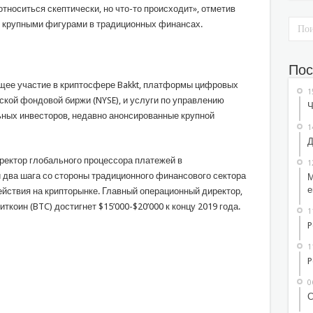
 относиться скептически, но что-то происходит», отметив
 крупными фигурами в традиционных финансах.
Пос
ящее участие в криптосфере Bakkt, платформы цифровых
1
ской фондовой биржи (NYSE), и услуги по управлению
Ч
ных инвесторов, недавно анонсированные крупной
1
Д
ректор глобального процессора платежей в
1
ти два шага со стороны традиционного финансового сектора
М
е
ствия на крипторынке. Главный операционный директор,
ткоин (BTC) достигнет $15’000-$20’000 к концу 2019 года.
1
P
1
P
0
С