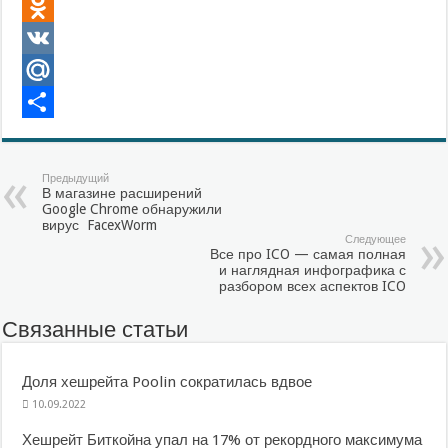
Twitter
Odnoklassniki
VK
Mail.Ru
Отправить
Предыдущий
В магазине расширений
Google Chrome обнаружили
вирус FacexWorm
Следующее
Все про ICO — самая полная
и наглядная инфографика с
разбором всех аспектов ICO
Связанные статьи
Доля хешрейта Poolin сократилась вдвое
10.09.2022
Хешрейт Биткойна упал на 17% от рекордного максимума