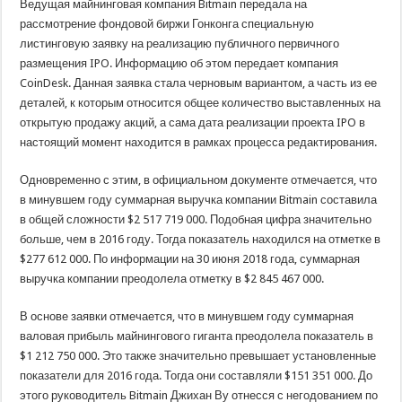
Ведущая майнинговая компания Bitmain передала на
рассмотрение фондовой биржи Гонконга специальную
листинговую заявку на реализацию публичного первичного
размещения IPO. Информацию об этом передает компания
CoinDesk. Данная заявка стала черновым вариантом, а часть из ее
деталей, к которым относится общее количество выставленных на
открытую продажу акций, а сама дата реализации проекта IPO в
настоящий момент находится в рамках процесса редактирования.
Одновременно с этим, в официальном документе отмечается, что
в минувшем году суммарная выручка компании Bitmain составила
в общей сложности $2 517 719 000. Подобная цифра значительно
больше, чем в 2016 году. Тогда показатель находился на отметке в
$277 612 000. По информации на 30 июня 2018 года, суммарная
выручка компании преодолела отметку в $2 845 467 000.
В основе заявки отмечается, что в минувшем году суммарная
валовая прибыль майнингового гиганта преодолела показатель в
$1 212 750 000. Это также значительно превышает установленные
показатели для 2016 года. Тогда они составляли $151 351 000. До
этого руководитель Bitmain Джихан Ву отнесся с негодованием по