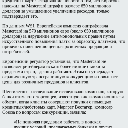
кредитных карт. Сегодняшние новости о том, что Евроcоюз
наложил на Mastercard штраф в размере 650 миллионов
долларов за умышленное увеличение расходов, только
подтверждает это.
По данным WSJ, Европейская комиссия оштрафовала
Mastercard на 570 миллионов евро (около 650 миллионов
долларов) за нарушение антимонопольных правил путем
искусственного повышения платы за обработку платежей, что
привело к повышению цен для розничных продавцов и
потребителей.
Европейский регулятор установил, что Mastercard не
позволяет ретейлерам искать более низкие ставки за
пределами стран, где они работают. Этим он утверждает
ограниченную трансграничную конкуренцию и повышает
цены для розничных продавцов и клиентов.
Шестилетнее расследование исследовало комиссию, которую
банки взимают с торговцев, известную как «комиссионные за
обмен», когда клиенты совершают покупки с помощью
кредитных/дебетовых карт. Маргрет Вестагер, комиссар
Союза по вопросам конкуренции, заявила:
«Не позволяя продавцам работать в поисках
лучших условий, предлагаемых банками в других