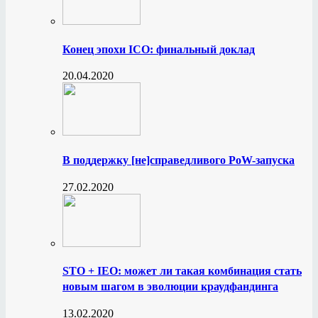
Конец эпохи ICO: финальный доклад
20.04.2020
В поддержку [не]справедливого PoW-запуска
27.02.2020
STO + IEO: может ли такая комбинация стать
новым шагом в эволюции краудфандинга
13.02.2020