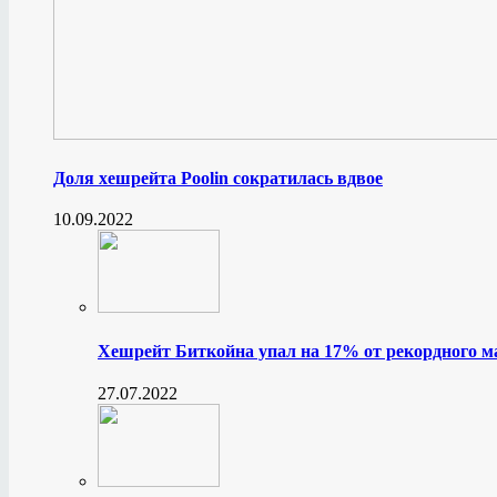
Доля хешрейта Poolin сократилась вдвое
10.09.2022
Хешрейт Биткойна упал на 17% от рекордного 
27.07.2022