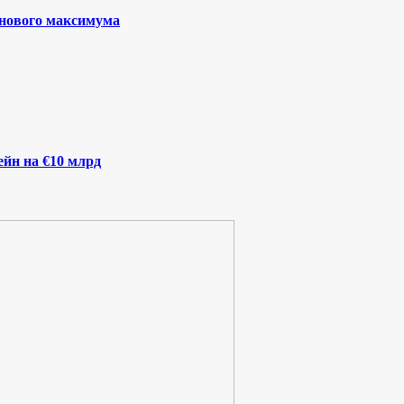
 нового максимума
йн на €10 млрд