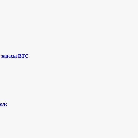
 запасы BTC
але