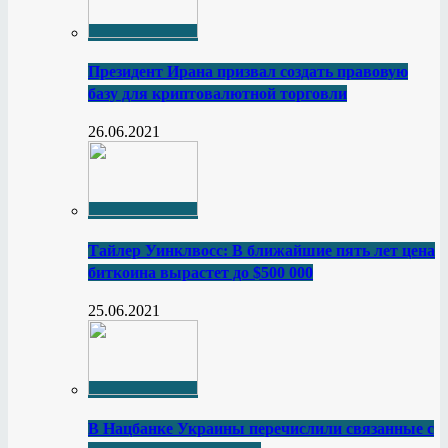
Президент Ирана призвал создать правовую
базу для криптовалютной торговли
26.06.2021
Тайлер Уинклвосс: В ближайшие пять лет цена
биткоина вырастет до $500 000
25.06.2021
В Нацбанке Украины перечислили связанные с