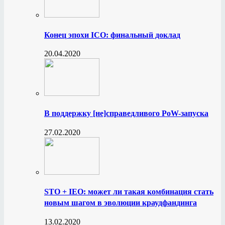
Конец эпохи ICO: финальный доклад
20.04.2020
В поддержку [не]справедливого PoW-запуска
27.02.2020
STO + IEO: может ли такая комбинация стать
новым шагом в эволюции краудфандинга
13.02.2020