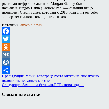
рынками цифровых активов Morgan Stanley был
назначен
Эндрю Пила
(Andrew Peel) — бывший вице-
президент Credit Suisse, который с 2013 года считает себя
экспертом и адвокатом крипторынков.
Источник:
anycoin.news
Facebook
Twitter
Odnoklassniki
VK
Mail.Ru
Предыдущий
Майк Новограц: Роста биткоина еще нужно
Отправить
подождать несколько месяцев
Следующее
Заявка на биткойн-ETF снова подана
Связанные статьи