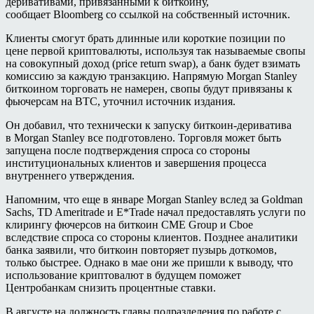
деривативами, привязанными к биткоину,
сообщает Bloomberg со ссылкой на собственный источник.
Клиенты смогут брать длинные или короткие позиции по
цене первой криптовалюты, используя так называемые свопы
на совокупный доход (price return swap), а банк будет взимать
комиссию за каждую транзакцию. Напрямую Morgan Stanley
биткоином торговать не намерен, свопы будут привязаны к
фьючерсам на BTC, уточнил источник издания.
Он добавил, что технически к запуску биткоин-дериватива
в Morgan Stanley все подготовлено. Торговля может быть
запущена после подтверждения спроса со стороны
институциональных клиентов и завершения процесса
внутреннего утверждения.
Напомним, что еще в январе Morgan Stanley вслед за Goldman
Sachs, TD Ameritrade и E*Trade начал предоставлять услуги по
клирингу фючерсов на биткоин CME Group и Cboe
вследствие спроса со стороны клиентов. Позднее аналитики
банка заявили, что биткоин повторяет пузырь доткомов,
только быстрее. Однако в мае они же пришли к выводу, что
использование криптовалют в будущем поможет
Центробанкам снизить процентные ставки.
В августе на должность главы подразделения по работе с