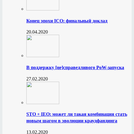
Конец эпохи ICO: финальный доклад
20.04.2020
В поддержку [не]справедливого PoW-запуска
27.02.2020
STO + IEO: может ли такая комбинация стать
новым шагом в эволюции краудфандинга
13.02.2020