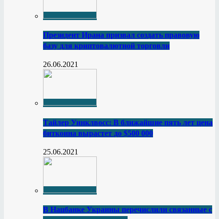
Президент Ирана призвал создать правовую
базу для криптовалютной торговли
26.06.2021
Тайлер Уинклвосс: В ближайшие пять лет цена
биткоина вырастет до $500 000
25.06.2021
В Нацбанке Украины перечислили связанные с