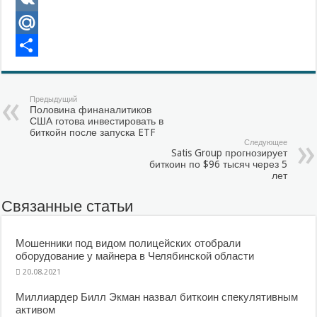
VK
Mail.Ru
Отправить
Предыдущий
Половина финаналитиков
США готова инвестировать в
биткойн после запуска ETF
Следующее
Satis Group прогнозирует
биткоин по $96 тысяч через 5
лет
Связанные статьи
Мошенники под видом полицейских отобрали
оборудование у майнера в Челябинской области
20.08.2021
Миллиардер Билл Экман назвал биткоин спекулятивным
активом