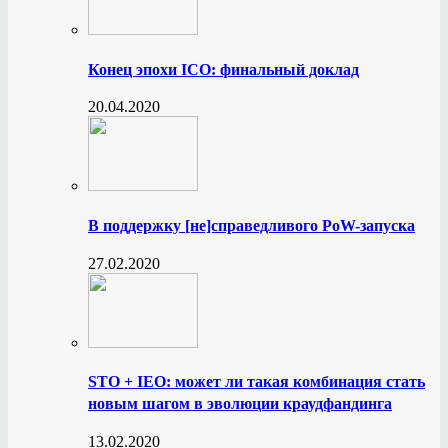
Конец эпохи ICO: финальный доклад
20.04.2020
В поддержку [не]справедливого PoW-запуска
27.02.2020
STO + IEO: может ли такая комбинация стать
новым шагом в эволюции краудфандинга
13.02.2020