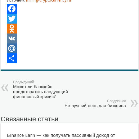
Источник:
mining-cryptocurrency.ru
Facebook
Twitter
Odnoklassniki
VK
Mail.Ru
Отправить
Предыдущий
Может ли блокчейн
предотвратить следующий
финансовый кризис?
Следующее
Не лучший день для биткоина
Связанные статьи
Binance Earn — как получать пассивный доход от