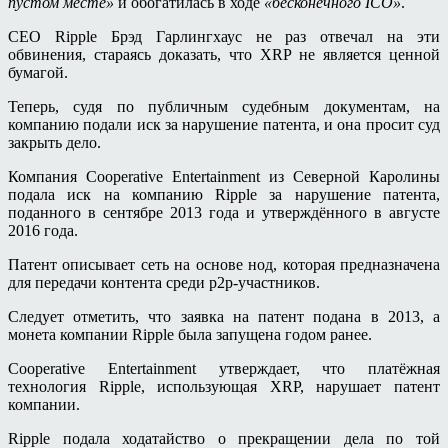
пустом месте»
и обогатилась в ходе
«бесконечного ICO»
.
CEO Ripple Брэд Гарлингхаус не раз отвечал на эти
обвинения, стараясь доказать, что XRP не является ценной
бумагой.
Теперь, судя по публичным судебным документам, на
компанию подали иск за нарушение патента, и она просит суд
закрыть дело.
Компания Cooperative Entertainment из Северной Каролины
подала иск на компанию Ripple за нарушение патента,
поданного в сентябре 2013 года и утверждённого в августе
2016 года.
Патент описывает сеть на основе нод, которая предназначена
для передачи контента среди p2p-участников.
Следует отметить, что заявка на патент подана в 2013, а
монета компании Ripple была запущена годом ранее.
Cooperative Entertainment утверждает, что платёжная
технология Ripple, использующая XRP, нарушает патент
компании.
Ripple подала ходатайство о прекращении дела по той