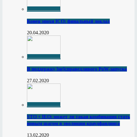
Конец эпохи ICO: финальный доклад
20.04.2020
В поддержку [не]справедливого PoW-запуска
27.02.2020
STO + IEO: может ли такая комбинация стать
новым шагом в эволюции краудфандинга
13.02.2020