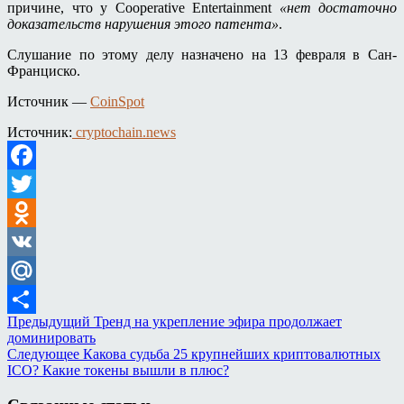
причине, что у Cooperative Entertainment
«нет достаточно
доказательств нарушения этого патента»
.
Слушание по этому делу назначено на 13 февраля в Сан-
Франциско.
Источник —
CoinSpot
Источник:
cryptochain.news
Facebook
Twitter
Odnoklassniki
VK
Mail.Ru
Предыдущий
Тренд на укрепление эфира продолжает
Отправить
доминировать
Следующее
Какова судьба 25 крупнейших криптовалютных
ICO? Какие токены вышли в плюс?