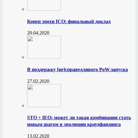
Конец эпохи ICO: финальный доклад
20.04.2020
В поддержку [не]справедливого PoW-запуска
27.02.2020
STO + IEO: может ли такая комбинация стать
новым шагом в эволюции краудфандинга
13.02.2020