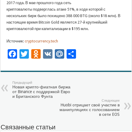
2017 года. В мае прошлого года сеть
криптовалюты подверглась атаке 51%, в ходе которой с
нескольких бирж было похищено 388 000 BTG (около $18 млн). В
настоящее время Bitcoin Gold является 27-й крупнейшей
криптовалютой при капитализации в $195 млн.
Источник:
cryptocurrency.tech
Facebook
Twitter
Odnoklassniki
VK
Mail.Ru
Отправить
Предыдущий
Новая крипто-фиатная биржа
от Binance с поддержкой Евро
и Британского Фунта
Следующее
Huobi отрицает своё участие в
манипуляциях с голосованием
в сети EOS
Связанные статьи