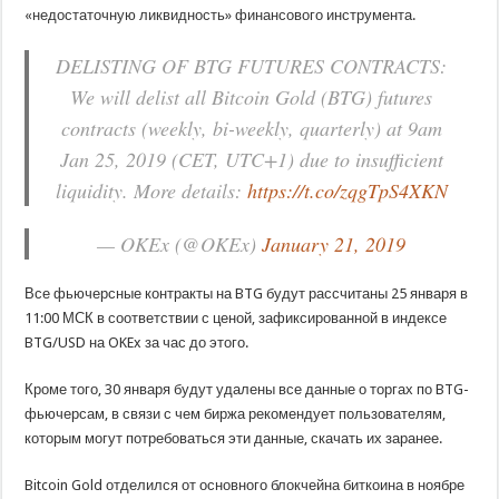
«недостаточную ликвидность» финансового инструмента.
DELISTING OF BTG FUTURES CONTRACTS:
We will delist all Bitcoin Gold (BTG) futures
contracts (weekly, bi-weekly, quarterly) at 9am
Jan 25, 2019 (CET, UTC+1) due to insufficient
liquidity. More details:
https://t.co/zqgTpS4XKN
— OKEx (@OKEx)
January 21, 2019
Все фьючерсные контракты на BTG будут рассчитаны 25 января в
11:00 МСК в соответствии с ценой, зафиксированной в индексе
BTG/USD на OKEx за час до этого.
Кроме того, 30 января будут удалены все данные о торгах по BTG-
фьючерсам, в связи с чем биржа рекомендует пользователям,
которым могут потребоваться эти данные, скачать их заранее.
Bitcoin Gold отделился от основного блокчейна биткоина в ноябре