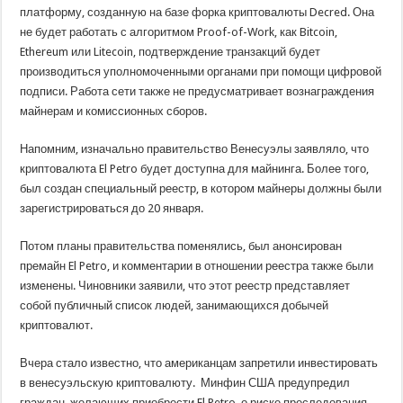
платформу, созданную на базе форка криптовалюты Decred. Она
не будет работать с алгоритмом Proof-of-Work, как Bitcoin,
Ethereum или Litecoin, подтверждение транзакций будет
производиться уполномоченными органами при помощи цифровой
подписи. Работа сети также не предусматривает вознаграждения
майнерам и комиссионных сборов.
Напомним, изначально правительство Венесуэлы заявляло, что
криптовалюта El Petro будет доступна для майнинга. Более того,
был создан специальный реестр, в котором майнеры должны были
зарегистрироваться до 20 января.
Потом планы правительства поменялись, был анонсирован
премайн El Petro, и комментарии в отношении реестра также были
изменены. Чиновники заявили, что этот реестр представляет
собой публичный список людей, занимающихся добычей
криптовалют.
Вчера стало известно, что американцам запретили инвестировать
в венесуэльскую криптовалюту. Минфин США предупредил
граждан, желающих приобрести El Petro, о риске преследования