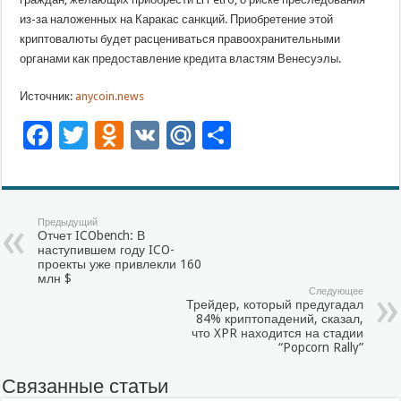
из-за наложенных на Каракас санкций. Приобретение этой
криптовалюты будет расцениваться правоохранительными
органами как предоставление кредита властям Венесуэлы.
Источник:
anycoin.news
Facebook
Twitter
Odnoklassniki
VK
Mail.Ru
Отправить
Предыдущий
Отчет ICObench: В
наступившем году ICO-
проекты уже привлекли 160
млн $
Следующее
Трейдер, который предугадал
84% криптопадений, сказал,
что XPR находится на стадии
“Popcorn Rally”
Связанные статьи