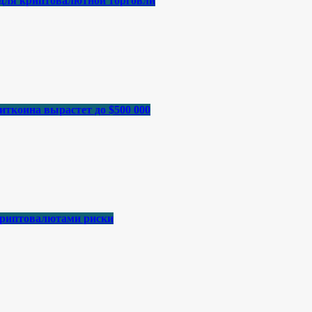
 для криптовалютной торговли
иткоина вырастет до $500 000
криптовалютами риски