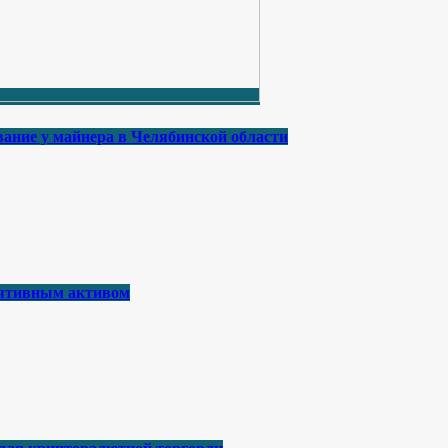
ание у майнера в Челябинской области
лятивным активом