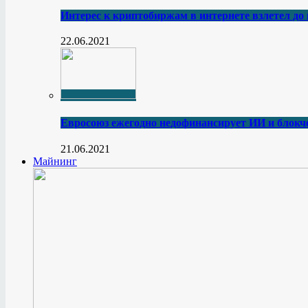
Интерес к криптобиржам в интернете взлетел до
22.06.2021
Евросоюз ежегодно недофинансирует ИИ и блокче
21.06.2021
Майнинг