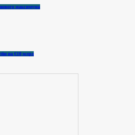
 нового максимума
йн на €10 млрд