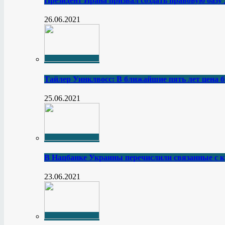
Президент Ирана призвал создать правовую базу
26.06.2021
Тайлер Уинклвосс: В ближайшие пять лет цена б
25.06.2021
В Нацбанке Украины перечислили связанные с 
23.06.2021