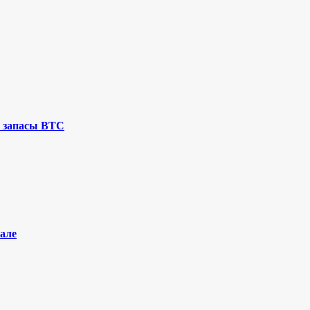
 запасы BTC
але