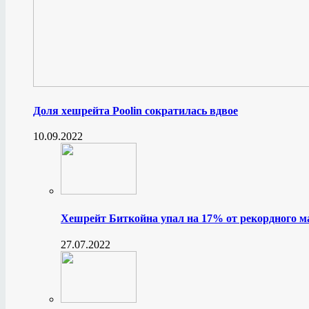
Доля хешрейта Poolin сократилась вдвое
10.09.2022
Хешрейт Биткойна упал на 17% от рекордного 
27.07.2022