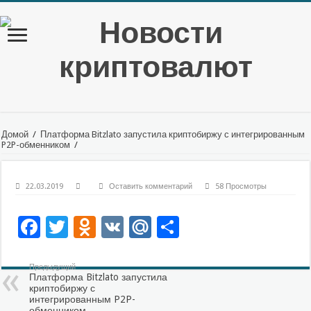
Домой
/
Платформа Bitzlato запустила криптобиржу с интегрированным
P2P-обменником
/
22.03.2019
Оставить комментарий
58 Просмотры
Facebook
Twitter
Odnoklassniki
VK
Mail.Ru
Отправить
Предыдущий
Платформа Bitzlato запустила
криптобиржу с
интегрированным P2P-
обменником